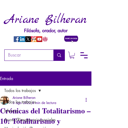
Ariane Bilheran
Filósofa, orador, autor
Entrada
Todos los trabajos
Ariane Bilheran
Todos los trabajos
3 ago 2022
8 min de lectura
Crónicas del Totalitarismo –
Infancia
10: Totalitarismo y
Acoso/Riesgos psicosociales