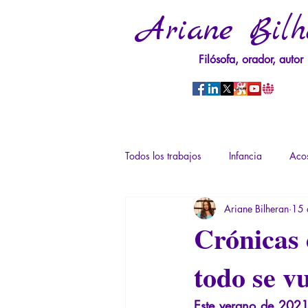
Ariane Bilh
Filósofa, orador, autor
Todos los trabajos
Infancia
Acos
Ariane Bilheran
15 
Psicopatología del Poder
Traum
Crónicas 
todo se v
Derechos sexuales/Educación sexual
Este verano de 2021 