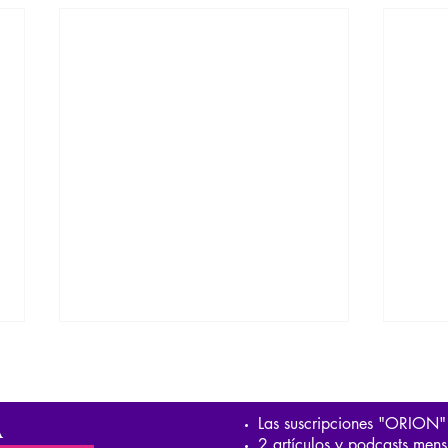
A
Las suscripciones "ORION"
2 artículos y podcasts mens