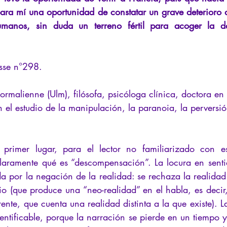
La Licorne
La Lucarne
Artículos
Entrevistas
Rece
ara mí una oportunidad de constatar un grave deterioro d
umanos, sin duda un terreno fértil para acoger la d
teligencia artificial
sse n°298.
ormalienne (Ulm), filósofa, psicóloga clínica, doctora en
 el estudio de la manipulación, la paranoia, la perversió
primer lugar, para el lector no familiarizado con est
claramente qué es “descompensación”
. La locura en sentid
da por la negación de la realidad: se rechaza la realidad 
io (que produce una “neo-realidad” en el habla, es decir,
te, que cuenta una realidad distinta a la que existe). L
dentificable, porque la narración se pierde en un tiempo 