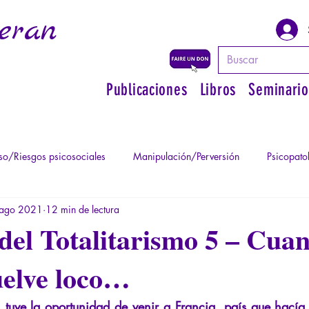
eran
Publicaciones
Libros
Seminario
o/Riesgos psicosociales
Manipulación/Perversión
Psicopato
ago 2021
12 min de lectura
atismo
Psicopatología de la Autoridad
Recuperar su poder pe
del Totalitarismo 5 – Cua
uelve loco…
Psicopatología del Totalitarismo
Mitología - Saber de los Ant
tuve la oportunidad de venir a Francia, país que hacía 