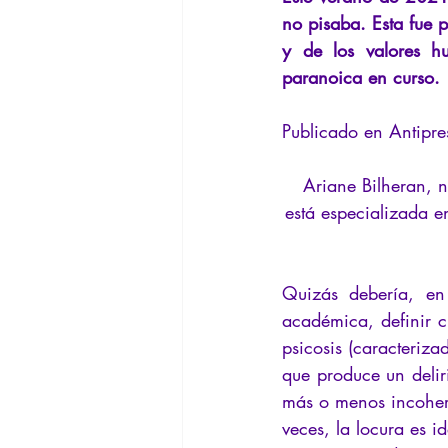
Filosofando por los mitos griegos
no pisaba. Esta fue p
y de los valores h
paranoica en curso.
Filosofía
Conferencias
In
Publicado en Antipre
Ariane Bilheran, n
está especializada en
Quizás debería, en 
académica, definir 
psicosis (caracteriza
que produce un delir
más o menos incoheren
veces, la locura es i