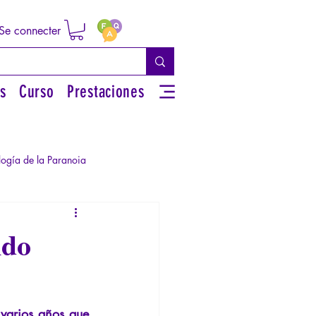
Se connecter
s
Curso
Prestaciones
logía de la Paranoia
rsonal
ndo
iguos
Literatura
varios años que 