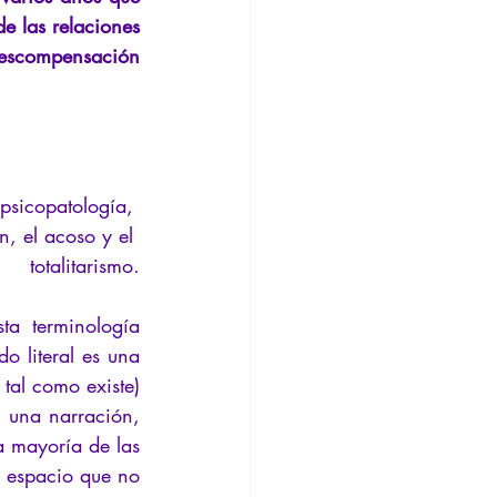
nsión
Conferencia
e las relaciones 
escompensación 
 psicopatología, 
n, el acoso y el 
totalitarismo.
a terminología 
o literal es una 
tal como existe) 
 una narración, 
a mayoría de las 
y espacio que no 