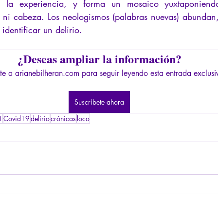
 la experiencia, y forma un mosaico yuxtaponiendo 
s ni cabeza. Los neologismos (palabras nuevas) abundan, 
identificar un delirio.
¿Deseas ampliar la información?
te a arianebilheran.com para seguir leyendo esta entrada exclusi
Suscríbete ahora
1
Covid19
delirio
crónicas
loco