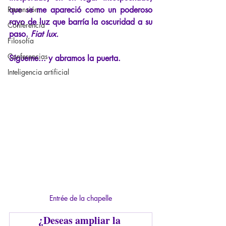
Recensión
que se me apareció como un poderoso 
rayo de luz que barría la oscuridad a su 
Conferencia
paso.
Fiat lux.
Filosofía
Conferencias
Sígueme... y abramos la puerta.
Inteligencia artificial
Entrée de la chapelle
¿Deseas ampliar la 