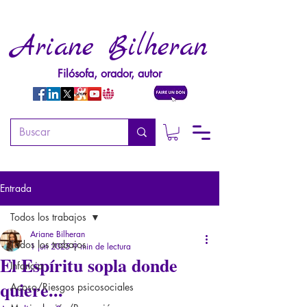
Ariane Bilheran
Filósofa, orador, autor
Entrada
Todos los trabajos
Ariane Bilheran
Todos los trabajos
1 jun 2025
9 min de lectura
El Espíritu sopla donde
Infancia
quiere...
Acoso/Riesgos psicosociales