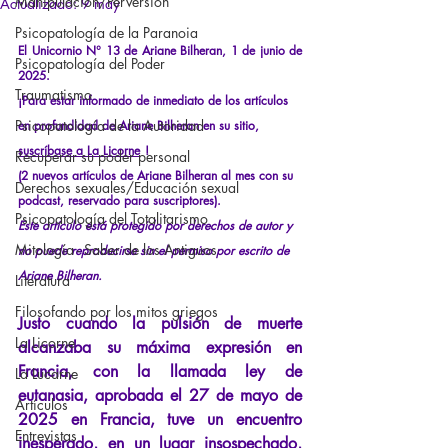
Manipulación/Perversión
Actualizado:
9 may
Psicopatología de la Paranoia
El Unicornio N° 13 de Ariane Bilheran, 1 de junio de 
Psicopatología del Poder
2025.
Traumatismo
¡Para estar informado de inmediato de los artículos 
Psicopatología de la Autoridad
en profundidad de Ariane Bilheran en su sitio,
suscríbase a La Licorne
!
Recuperar su poder personal
(2 nuevos artículos de Ariane Bilheran al mes con su 
Derechos sexuales/Educación sexual
podcast, reservado para suscriptores).
Psicopatología del Totalitarismo
Este artículo está protegido por derechos de autor y 
Mitología - Saber de los Antiguos
no puede reproducirse sin el permiso por escrito de 
Ariane Bilheran.
Literatura
Filosofando por los mitos griegos
Justo cuando la pulsión 
de
muerte 
La Licorne
alcanzaba su máxima expresión en 
Francia, con la llamada ley de 
La Lucarne
eutanasia
,
aprobada el 27 de mayo de 
Artículos
2025 en Francia, tuve un encuentro 
Entrevistas
inesperado, en un lugar insospechado, 