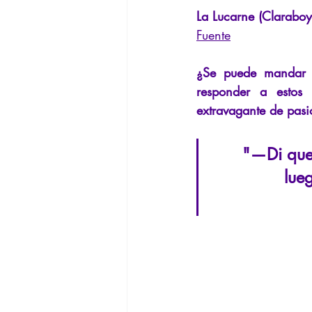
Filosofando por los mitos griegos
La Lucarne (Claraboy
Fuente
Filosofía
Conferencias
In
¿Se puede mandar a
responder a estos
extravagante de pasi
"—Di que
lue