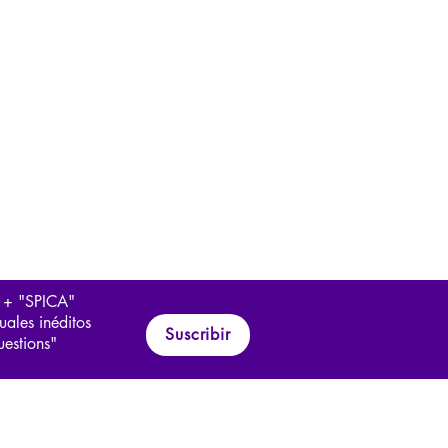
 + "SPICA"
uales inéditos
Suscribir
uestions"