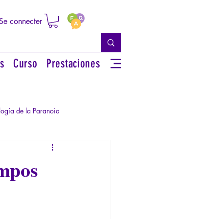
Se connecter
s
Curso
Prestaciones
logía de la Paranoia
rsonal
empos
iguos
Literatura