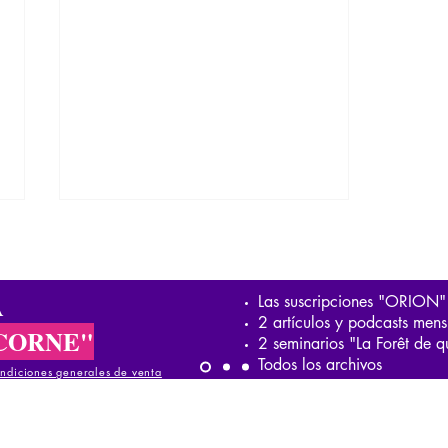
A
Las suscripciones "ORION"
2 artículos y podcasts mens
CORNE"
2 seminarios "La Forêt de q
Todos los archivos
ndiciones generales de venta
García Márquez y el realismo
mágico de Colombia
iciones generales de venta