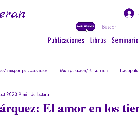
eran
Publicaciones
Libros
Seminario
o/Riesgos psicosociales
Manipulación/Perversión
Psicopato
oct 2023
9 min de lectura
atismo
Psicopatología de la Autoridad
Recuperar su poder pe
rquez: El amor en los ti
Psicopatología del Totalitarismo
Mitología - Saber de los Ant