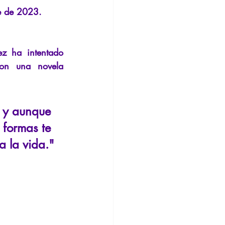
nsión
Conferencia
e de 2023.
 ha intentado 
on una novela 
 y aunque 
 formas te 
a la vida."