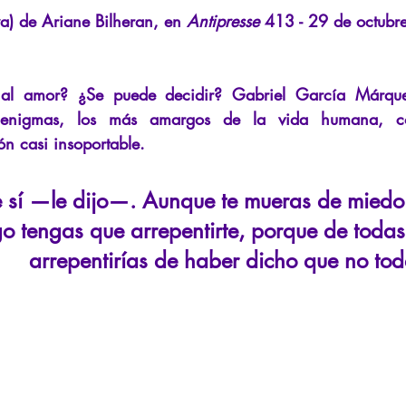
La Licorne
La Lucarne
Artículos
Entrevistas
Rece
a) de Ariane Bilheran, en
Antipresse
413 - 29 de octubr
teligencia artificial
l amor? ¿Se puede decidir? Gabriel García Márquez
 enigmas, los más amargos de la vida humana, c
ón casi insoportable.
 sí —le dijo—. Aunque te mueras de miedo
go tengas que arrepentirte, porque de todas
arrepentirías de haber dicho que no tod