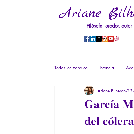
Ariane Bilh
Filósofa, orador, autor
Todos los trabajos
Infancia
Acos
Ariane Bilheran
29 
Psicopatología del Poder
Traum
García Má
del cólera
Derechos sexuales/Educación sexual