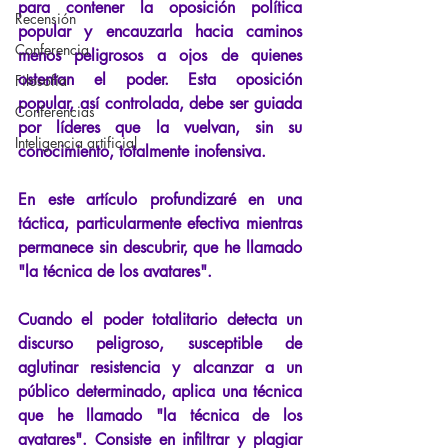
para contener la oposición política 
Recensión
popular y encauzarla hacia caminos 
Conferencia
menos peligrosos a ojos de quienes 
ostentan el poder. Esta oposición 
Filosofía
popular, así controlada, debe ser guiada 
Conferencias
por líderes que la vuelvan, sin su 
Inteligencia artificial
conocimiento, totalmente inofensiva.
En este artículo profundizaré en una 
táctica, particularmente efectiva mientras 
permanece sin descubrir, que he llamado 
"la técnica de los avatares".
Cuando el poder totalitario detecta un 
discurso peligroso, susceptible de 
aglutinar resistencia y alcanzar a un 
público determinado, aplica una técnica 
que he llamado "la técnica de los 
avatares". Consiste en infiltrar y plagiar 