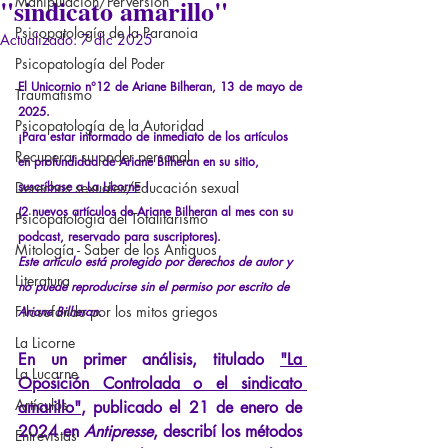
"sindicato amarillo"
Manipulación/Perversión
Psicopatología de la Paranoia
Actualizado:
7 dic 2025
Psicopatología del Poder
El Unicornio n°12 de Ariane Bilheran, 13 de mayo de 
Traumatismo
2025.
Psicopatología de la Autoridad
¡Para estar informado de inmediato de los artículos 
Recuperar su poder personal
en profundidad de Ariane Bilheran en su sitio,
Derechos sexuales/Educación sexual
suscríbase a La Licorne
!
(2 nuevos artículos de Ariane Bilheran al mes con su 
Psicopatología del Totalitarismo
podcast, reservado para suscriptores).
Mitología - Saber de los Antiguos
Este artículo está protegido por derechos de autor y 
Literatura
no puede reproducirse sin el permiso por escrito de 
Filosofando por los mitos griegos
Ariane Bilheran.
La Licorne
En un primer análisis, titulado
"La 
La Lucarne
Oposición Controlada o el sindicato 
Artículos
amarillo"
, publicado el 21 de enero de 
2024 en
Antipresse
, describí los métodos 
Entrevistas