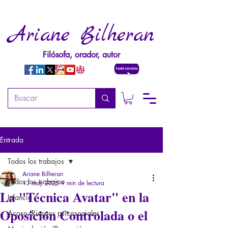
Ariane Bilheran
Filósofa, orador, autor
Entrada
Todos los trabajos
Ariane Bilheran
Todos los trabajos
13 may 2025
9 min de lectura
La "Técnica Avatar" en la
Infancia
Oposición Controlada o el
Acoso/Riesgos psicosociales