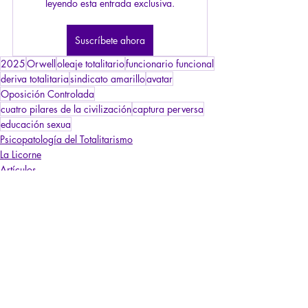
leyendo esta entrada exclusiva.
Suscríbete ahora
2025
Orwell
oleaje totalitario
funcionario funcional
deriva totalitaria
sindicato amarillo
avatar
Oposición Controlada
cuatro pilares de la civilización
captura perversa
educación sexua
Psicopatología del Totalitarismo
La Licorne
Artículos
Entradas recientes
Ver todo