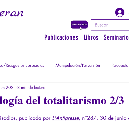
eran
Publicaciones
Libros
Seminario
o/Riesgos psicosociales
Manipulación/Perversión
Psicopato
jun 2021
8 min de lectura
atismo
Psicopatología de la Autoridad
Recuperar su poder pe
ogía del totalitarismo 2/3
Psicopatología del Totalitarismo
Mitología - Saber de los Ant
isodios, publicada por 
L'Antipresse
, n°287, 30 de junio