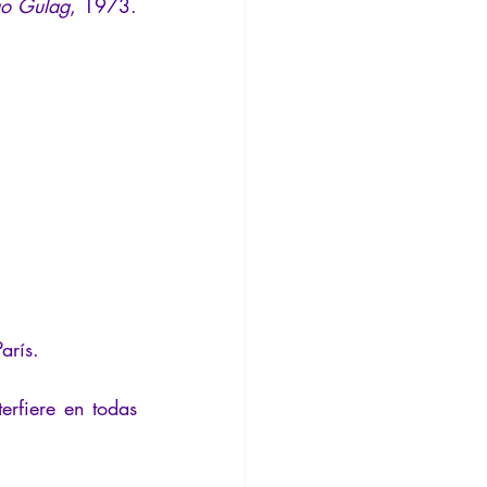
go Gulag
, 1973.
arís.
erfiere en todas 