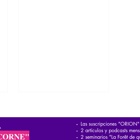
A
Las suscripciones "ORION"
2 artículos y podcasts mens
CORNE"
2 seminarios "La Forêt de q