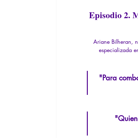
Filosofando por los mitos griegos
Episodio 2.
M
Filosofía
Conferencias
In
Ariane Bilheran, n
especializada en
"Para combat
"Quien 