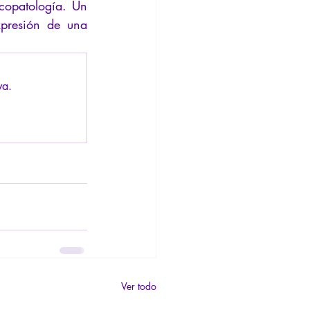
copatología. Un 
xpresión de una 
va.
Ver todo