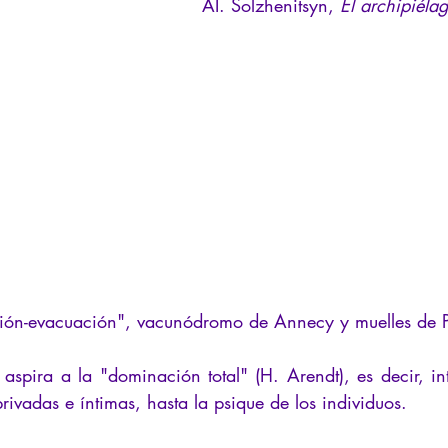
AI. Solzhenitsyn,
El archipiéla
ión-evacuación", vacunódromo de Annecy y muelles de P
o aspira a la "dominación total" (H. Arendt), es decir, int
privadas e íntimas, hasta la psique de los individuos. 