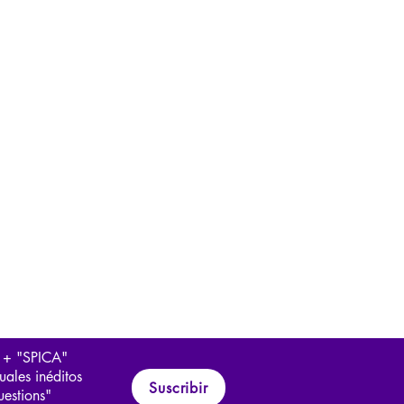
 + "SPICA"
uales inéditos
Suscribir
uestions"