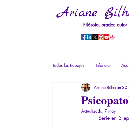
Ariane Bilh
Filósofa, orador, autor
Todos los trabajos
Infancia
Acos
Ariane Bilheran
30 
Psicopatología del Poder
Traum
Psicopatol
Actualizado:
7 may
Derechos sexuales/Educación sexual
Serie en 3 ep