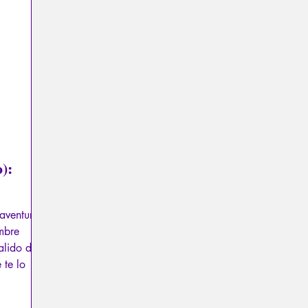
exual
Psicopatología del Totalitarismo
Mitología - Sab
os
La Licorne
La Lucarne
Artículos
Entrevista
Inteligencia artificial
):
aventura
alido de
 te lo