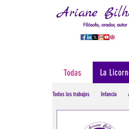
Ariane Bilh
Filósofa, orador, autor
La Licorn
Todas
Todos los trabajos
Infancia
Psicopatología del Poder
T