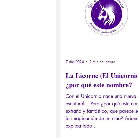
Derechos sexuales/Educación s
Filosofando por los mitos grieg
Filosofía
Conferencias
7 dic 2024
2 min de lectura
La Licorne (El Unicornio
¿por qué este nombre?
Con el Unicornio nace una nueva 
escritural... Pero ¿por qué este nombre
extraño y fantástico, que parece s
la imaginación de un niño? Ariane
explica todo...