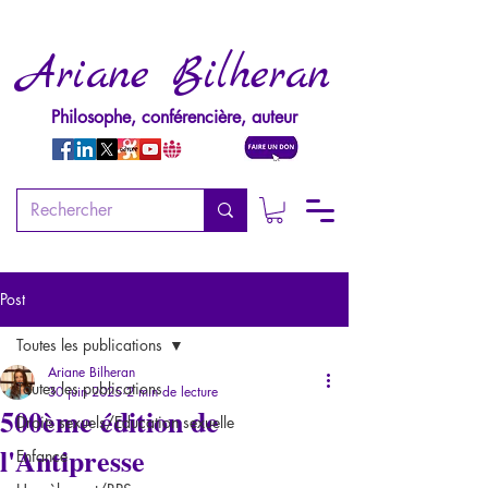
Ariane Bilheran
Philosophe, conférencière, auteur
Post
Toutes les publications
Ariane Bilheran
Toutes les publications
30 juin 2025
2 min de lecture
500ème édition de
Droits sexuels/Education sexuelle
l'Antipresse
Enfance