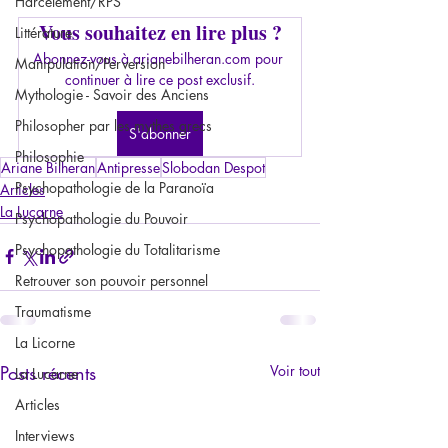
Harcèlement/RPS
Vous souhaitez en lire plus ?
Littérature
Abonnez-vous à arianebilheran.com pour 
Manipulation/Perversion
continuer à lire ce post exclusif.
Mythologie - Savoir des Anciens
Philosopher par les mythes grecs
S'abonner
Philosophie
Ariane Bilheran
Antipresse
Slobodan Despot
Psychopathologie de la Paranoïa
Articles
La Lucarne
Psychopathologie du Pouvoir
Psychopathologie du Totalitarisme
Retrouver son pouvoir personnel
Traumatisme
La Licorne
Posts récents
Voir tout
La Lucarne
Articles
Interviews