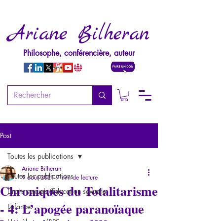
Ariane Bilheran
Philosophe, conférencière, auteur
Post
Toutes les publications
Ariane Bilheran
Toutes les publications
9 août 2021
7 min de lecture
Chroniques du Totalitarisme
Droits sexuels/Education sexuelle
- 4: L’apogée paranoïaque
Enfance