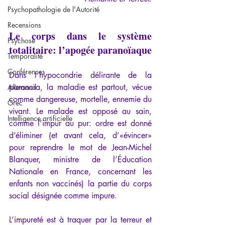
Psychopathologie de l'Autorité
Recensions
Le corps dans le système 
Psychose
totalitaire: l’apogée paranoïaque
Temporalité
Conférences
Dans l’hypocondrie délirante de la 
paranoïa, la maladie est partout, vécue 
Allemand
comme dangereuse, mortelle, ennemie du 
Grec
vivant. Le malade est opposé au sain, 
Intelligence artificielle
comme l’impur au pur: ordre est donné 
d’éliminer (et avant cela, d’«évincer» 
pour reprendre le mot de Jean-Michel 
Blanquer, ministre de l’Éducation 
Nationale en France, concernant les 
enfants non vaccinés) la partie du corps 
social désignée comme impure.
L’impureté est à traquer par la terreur et 