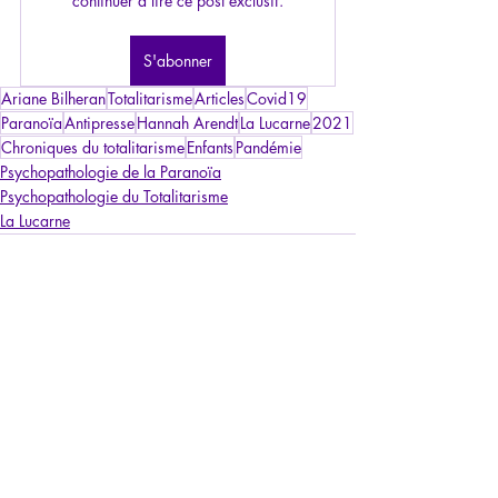
continuer à lire ce post exclusif.
S'abonner
Ariane Bilheran
Totalitarisme
Articles
Covid19
Paranoïa
Antipresse
Hannah Arendt
La Lucarne
2021
Chroniques du totalitarisme
Enfants
Pandémie
Psychopathologie de la Paranoïa
Psychopathologie du Totalitarisme
La Lucarne
Posts récents
Voir tout