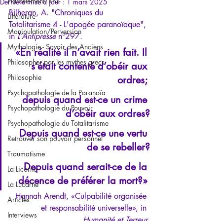
Harcèlement/RPS
Dernière mise à jour :
1 mars 2025
Bilheran, A. "Chroniques du 
Littérature
Totalitarisme 4 - L'apogée paranoïaque", 
Manipulation/Perversion
in
 L
’Antipresse 
n°297.
Mythologie - Savoir des Anciens
«En réalité il n’avait rien fait. Il 
Philosopher par les mythes grecs
s’était contenté d’obéir aux 
Philosophie
ordres; 
Psychopathologie de la Paranoïa
depuis quand est-ce un crime 
Psychopathologie du Pouvoir
d’obéir aux ordres?
Psychopathologie du Totalitarisme
Depuis quand est-ce une vertu 
Retrouver son pouvoir personnel
de se rebeller?
Traumatisme
Depuis quand serait-ce de la 
La Licorne
décence de préférer la mort?» 
La Lucarne
Hannah Arendt, «Culpabilité organisée 
Articles
et responsabilité universelle», in 
Interviews
Humanité et Terreur.