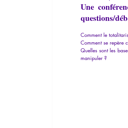
Une conféren
La Lucarne
Articles
Interv
questions/déba
Conférences
Allemand
G
Comment le totalitari
Comment se repère cet
Quelles sont les base
manipuler ? 