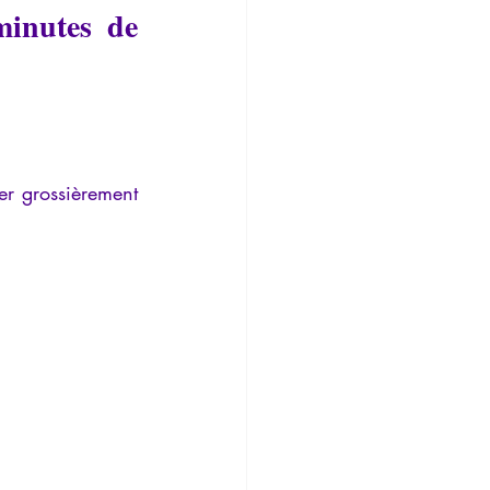
inutes de 
Temporalité
er grossièrement 