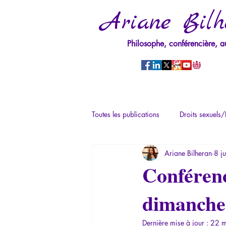
Ariane Bilh
Philosophe, conférencière, a
Toutes les publications
Droits sexuels/
Ariane Bilheran
8 j
Mythologie - Savoir des Anciens
Conférenc
dimanche 
Psychopathologie du Pouvoir
Ps
Dernière mise à jour :
22 m