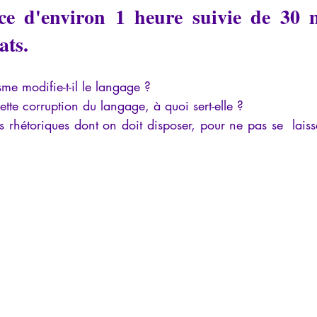
ce d'environ 1 heure suivie de 30 m
iews
Psychopathologie de l'Autorité
Recensions
Psychose
ts.  
rec
Intelligence artificielle
sme modifie-t-il le langage ? 
te corruption du langage, à quoi sert-elle ? 
s rhétoriques dont on doit disposer, pour ne pas se  laiss