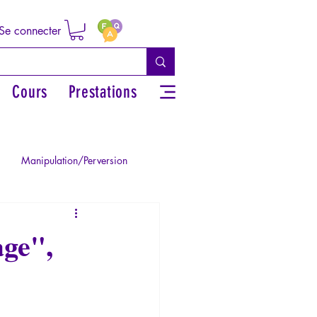
Se connecter
Cours
Prestations
Manipulation/Perversion
ie de la Paranoïa
age",
Traumatisme
La Licorne