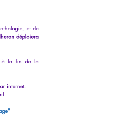
athologie, et de 
lheran déploiera 
à la fin de la 
ar internet.
il.
gage"