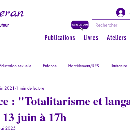
eran
uteur
Publications
Livres
Ateliers
Education sexuelle
Enfance
Harcèlement/RPS
Littérature
uin 2021
1 min de lecture
Philosopher par les mythes grecs
Philosophie
Psychopatholog
e : "Totalitarisme et lang
13 juin à 17h
ychopathologie du Totalitarisme
Retrouver son pouvoir personnel
ai 2025