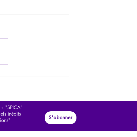
ouages du totalitarisme
l
 + "SPICA"
els inédits
S'abonner
tions"