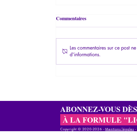
Commentaires
Les commentaires sur ce post ne 
d'informations.
Psychopathologie du
totalitarisme 1/3 - La structure
totalitaire: le délire
paranoïaque
ABONNEZ-VOUS DÈ
À LA FORMULE "L
Copyright © 2020-2026 - ​
Mentions légales