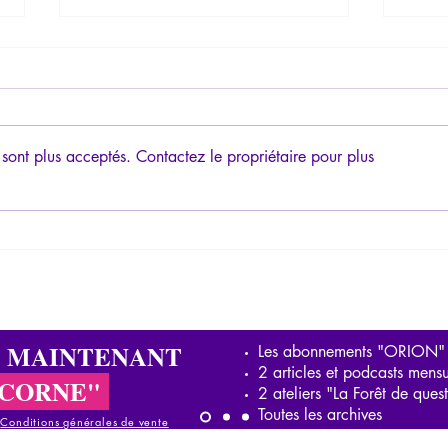
sont plus acceptés. Contactez le propriétaire pour plus
Psychopathologie du
Les r
totalitarisme 2/3 - méthodes,
actue
étapes, objectif du projet
totalitaire
S MAINTENANT
Les abonnements "ORION"
2 articles et podcasts mensu
ICORNE"
2 ateliers "La Forêt de ques
Toutes les archives
-
Conditions générales de vente