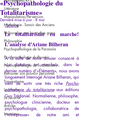
«Psychopathologie du
Harcèlement/RPS
Littérature
Totalitarisme»
Manipulation/Perversion
Dernière mise à jour :
8 mai
Mythologie - Savoir des Anciens
.
Source
Philosopher par les mythes grecs
Le totalitarisme en marche! 
Philosophie
L’analyse d’Ariane Bilheran
Psychopathologie de la Paranoïa
Psychopathologie du Pouvoir
À la suite de notre dossier consacré à 
«La dictature en marche!», dans le 
Psychopathologie du Totalitarisme
dernier numéro d’«Éléments», nous avons 
Retrouver son pouvoir personnel
longuement interrogé Ariane Bilheran, qui 
Traumatisme
vient de sortir une très riche 
P
sycho-
La Licorne
pathologie du totalitarisme
 aux éditions 
Guy Trédaniel. Normalienne, philosophe, 
La Lucarne
psychologue clinicienne, docteur en 
Articles
psychopathologie, collaboratrice de 
Interviews
l’«Antipresse» de notre ami et 