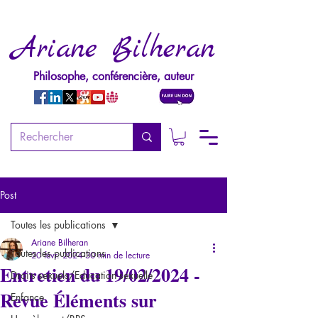
Ariane Bilheran
Philosophe, conférencière, auteur
Post
Toutes les publications
Ariane Bilheran
Toutes les publications
20 févr. 2024
30 min de lecture
Entretien du 19/02/2024 -
Droits sexuels/Education sexuelle
Revue Éléments sur
Enfance