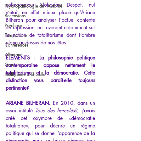
collaborateur Slobodan Despot, nul 
Psychopathologie de l'Autorité
n’était en effet mieux placé qu’Ariane 
Recensions
Bilheran pour analyser l'actuel contexte 
Psychose
de répression, en revenant notamment sur 
la notion de totalitarisme dont l’ombre 
Temporalité
plane au-dessus de nos têtes.
Conférences
Allemand
ÉLÉMENTS : La philosophie politique 
Grec
contemporaine oppose nettement le 
totalitarisme et la démocratie. Cette 
Intelligence artificielle
distinction vous paraît-elle toujours 
pertinente?
ARIANE BILHERAN. 
En 2010, dans un 
essai intitulé 
Tous des harcelés
?
, j’avais 
créé cet oxymore de «démocratie 
totalitaire», pour décrire un régime 
politique qui se donne l’apparence de la 
démocratie mais se laisse chaque jour 