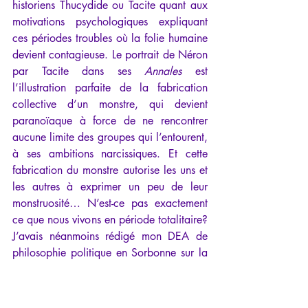
historiens Thucydide ou Tacite quant aux 
motivations psychologiques expliquant 
ces périodes troubles où la folie humaine 
devient contagieuse. Le portrait de Néron 
par Tacite dans ses 
Annales
 est 
l’illustration parfaite de la fabrication 
collective d’un monstre, qui devient 
paranoïaque à force de ne rencontrer 
aucune limite des groupes qui l’entourent, 
à ses ambitions narcissiques. Et cette 
fabrication du monstre autorise les uns et 
les autres à exprimer un peu de leur 
monstruosité… N’est-ce pas exactement 
ce que nous vivons en période totalitaire? 
J’avais néanmoins rédigé mon DEA de 
philosophie politique en Sorbonne sur la 
maladie collective de civilisation chez 
Nietzsche, chez qui la notion de 
ressentiment est centrale pour 