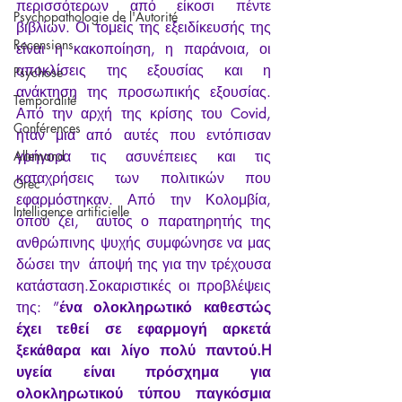
περισσότερων από είκοσι πέντε 
Psychopathologie de l'Autorité
βιβλίων. Οι τομείς της εξειδίκευσής της  
Recensions
είναι η κακοποίηση, η παράνοια, οι 
αποκλίσεις της εξουσίας και η  
Psychose
ανάκτηση της προσωπικής εξουσίας. 
Temporalité
Από την αρχή της κρίσης του Covid,  
Conférences
ήταν μια από αυτές που εντόπισαν 
Allemand
γρήγορα τις ασυνέπειες και τις  
καταχρήσεις των πολιτικών που 
Grec
εφαρμόστηκαν. Από την Κολομβία, 
Intelligence artificielle
όπου ζει,  αυτός ο παρατηρητής της 
ανθρώπινης ψυχής συμφώνησε να μας 
δώσει την  άποψή της για την τρέχουσα 
κατάσταση.Σοκαριστικές οι προβλέψεις 
της: ”
ένα ολοκληρωτικό καθεστώς 
έχει τεθεί σε εφαρμογή αρκετά 
ξεκάθαρα και λίγο πολύ παντού.H  
υγεία είναι πρόσχημα για 
ολοκληρωτικού τύπου παγκόσμια  