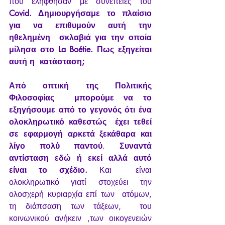
που ελήφθησαν με συνέπειες του 
Covid. Δημιουργήσαμε το πλαίσιο 
για να επιθυμούν αυτή την 
ηθελημένη  σκλαβιά για την οποία 
μίλησα στο La Boétie. Πως εξηγείται 
αυτή η  κατάσταση;
Από οπτική της Πολιτικής 
Φιλοσοφίας  μπορούμε να το 
εξηγήσουμε από το γεγονός ότι ένα 
ολοκληρωτικό καθεστώς  έχει τεθεί 
σε εφαρμογή αρκετά ξεκάθαρα και 
λίγο πολύ παντού
. 
Συναντά 
αντίσταση εδώ ή εκεί αλλά αυτό 
είναι το σχέδιο. 
Και  είναι 
ολοκληρωτικό γιατί στοχεύει την 
ολοσχερή κυριαρχία επί των  ατόμων, 
τη διάπσαση των τάξεων,  του 
κοινωνικού ανήκειν ,των οικογενειών  