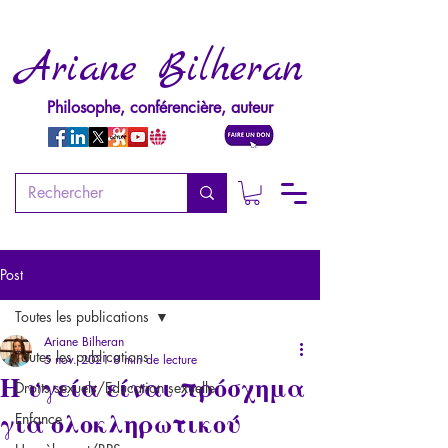
Ariane Bilheran
Philosophe, conférencière, auteur
Post
Toutes les publications
Ariane Bilheran
Toutes les publications
5 nov. 2021
8 min de lecture
H υγεία είναι πρόσχημα
Droits sexuels/Education sexuelle
για ολοκληρωτικού
Enfance