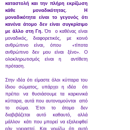
καταστολή και την πλήρη εκρίζωση 
κάθε μοναδικότητας
. 
Η 
μοναδικότητα είναι το γεγονός ότι 
κανένα άτομο δεν είναι συγκρίσιμο 
με άλλο στη Γη. 
Ότι  ο καθένας είναι 
μοναδικός, διαφορετικός, με κοινό 
ανθρώπινο είναι, όπου  «τίποτα 
ανθρώπινο δεν μου είναι ξένο». Ο 
ολοκληρωτισμός είναι η  αντίθετη 
πρόταση.
Στην ιδέα ότι είμαστε όλοι κύτταρα του 
ίδιου σώματος, υπάρχει η ιδέα  ότι 
πρέπει να θυσιάσουμε τα καρκινικά 
κύτταρα, αυτά που αυτονομούνται  από 
το σώμα. Έτσι το άτομο δεν 
διαβιβάζεται αυτό καθαυτό, αλλά 
μάλλον  κάτι που μπορεί να εξαλειφθεί 
εάν χρειαστεί. Και νομίζω ότι αυτό  