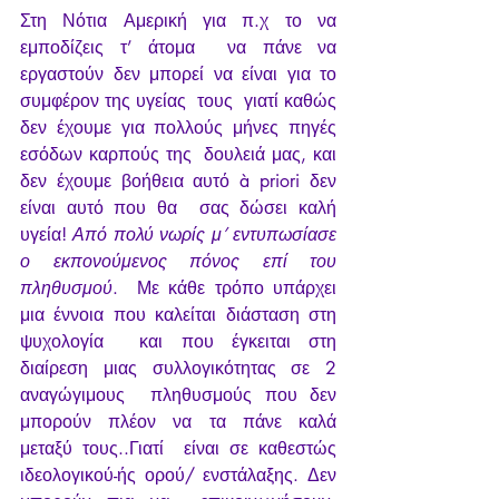
Στη Νότια Αμερική για π.χ το να 
εμποδίζεις τ’ άτομα  να πάνε να 
εργαστούν δεν μπορεί να είναι για το 
συμφέρον της υγείας  τους  γιατί καθώς 
δεν έχουμε για πολλούς μήνες πηγές 
εσόδων καρπούς της  δουλειά μας, και 
δεν έχουμε βοήθεια αυτό à priori δεν 
είναι αυτό που θα  σας δώσει καλή 
υγεία! 
Από πολύ νωρίς μ’ εντυπωσίασε 
ο εκπονούμενος πόνος επί του 
πληθυσμού
.  Με κάθε τρόπο υπάρχει 
μια έννοια που καλείται διάσταση στη 
ψυχολογία  και που έγκειται στη 
διαίρεση μιας συλλογικότητας σε 2 
αναγώγιμους  πληθυσμούς που δεν 
μπορούν πλέον να τα πάνε καλά 
μεταξύ τους..Γιατί  είναι σε καθεστώς 
ιδεολογικού-ής ορού/ ενστάλαξης. Δεν 