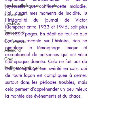
Psychopathologie de l'Autorité
joyeusetés que confère cette maladie, 
j’ai, durant mes moments de lucidité, lu 
Recensions
l’intégralité du journal de Victor 
Psychose
Klemperer entre 1933 et 1945, soit plus 
Temporalité
de 1800 pages. En dépit de tout ce que 
l’on nous raconte sur l’histoire, rien ne 
Conférences
remplace le témoignage unique et 
Allemand
exceptionnel de personnes qui ont vécu 
Grec
une époque donnée. Cela ne fait pas de 
Intelligence artificielle
leur témoignage une «vérité en soi», qui 
de toute façon est compliquée à cerner, 
surtout dans les périodes troubles, mais 
cela permet d’appréhender un peu mieux 
la montée des événements et du chaos.