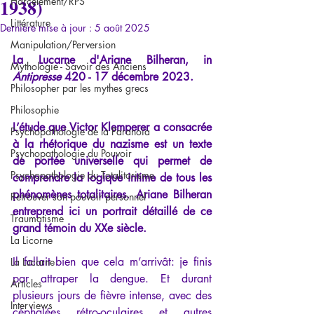
1938)
Harcèlement/RPS
Littérature
Dernière mise à jour :
5 août 2025
Manipulation/Perversion
La Lucarne d'Ariane Bilheran, in 
Mythologie - Savoir des Anciens
Antipresse
 420 - 17 décembre 2023.
Philosopher par les mythes grecs
Philosophie
L’étude que Victor Klemperer a consacrée 
Psychopathologie de la Paranoïa
à la rhétorique du nazisme est un texte 
Psychopathologie du Pouvoir
de portée universelle qui permet de 
Psychopathologie du Totalitarisme
comprendre la logique intime de tous les 
phénomènes totalitaires. Ariane Bilheran 
Retrouver son pouvoir personnel
entreprend ici un portrait détaillé de ce 
Traumatisme
grand témoin du XXe siècle.
La Licorne
Il fallait bien que cela m’arrivât: je finis 
La Lucarne
par attraper la dengue. Et durant 
Articles
plusieurs jours de fièvre intense, avec des 
Interviews
céphalées rétro-oculaires et autres 