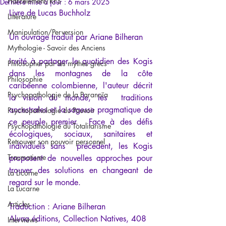
Harcèlement/RPS
Dernière mise à jour :
6 mars 2025
Livre de Lucas Buchholz
Littérature
Manipulation/Perversion
Un ouvrage traduit par Ariane Bilheran
Mythologie - Savoir des Anciens
Invité à partager le quotidien des Kogis 
Philosopher par les mythes grecs
dans les montagnes de la côte 
Philosophie
caribéenne colombienne, l'auteur décrit 
Psychopathologie de la Paranoïa
la vision du monde, les  traditions 
ancestrales et la sagesse pragmatique de 
Psychopathologie du Pouvoir
ce peuple premier.  Face à des défis 
Psychopathologie du Totalitarisme
écologiques, sociaux, sanitaires et 
Retrouver son pouvoir personnel
individuels sans  précédent, les Kogis 
Traumatisme
proposent de nouvelles approches pour 
trouver des solutions en changeant de 
La Licorne
regard sur le monde.
La Lucarne
Articles
Traduction : Ariane Bilheran
Aluna éditions, Collection Natives, 408 
Interviews