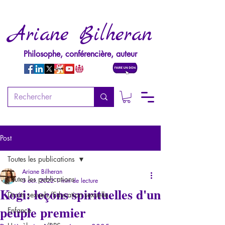
Ariane Bilheran
Philosophe, conférencière, auteur
Post
Toutes les publications
Ariane Bilheran
Toutes les publications
3 oct. 2022
1 min de lecture
Kogi: leçons spirituelles d'un
Droits sexuels/Education sexuelle
peuple premier
Enfance