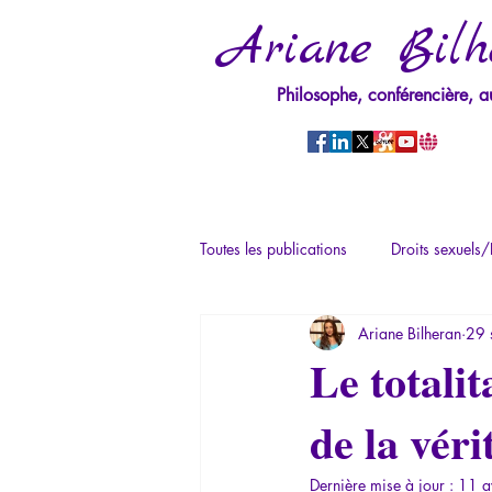
Ariane Bilh
Philosophe, conférencière, a
Toutes les publications
Droits sexuels/
Ariane Bilheran
29 
Mythologie - Savoir des Anciens
Le totali
de la vér
Psychopathologie du Pouvoir
Ps
Dernière mise à jour :
11 a