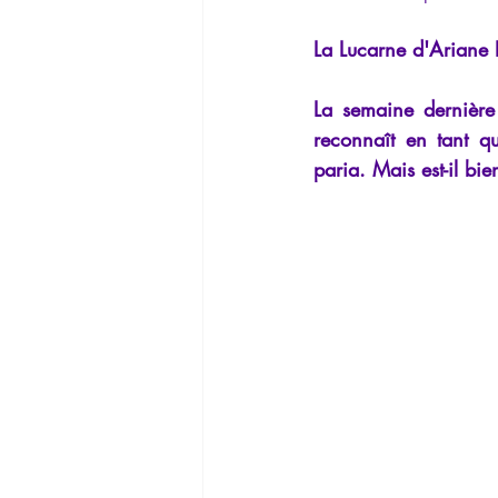
La Lucarne
Articles
Interv
La Lucarne d'Ariane B
La semaine dernière (
Conférences
Allemand
G
reconnaît en tant qu
paria. Mais est-il bie