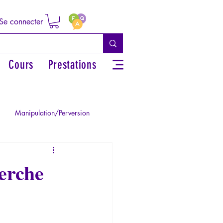
Se connecter
Cours
Prestations
Manipulation/Perversion
ie de la Paranoïa
herche
Traumatisme
La Licorne