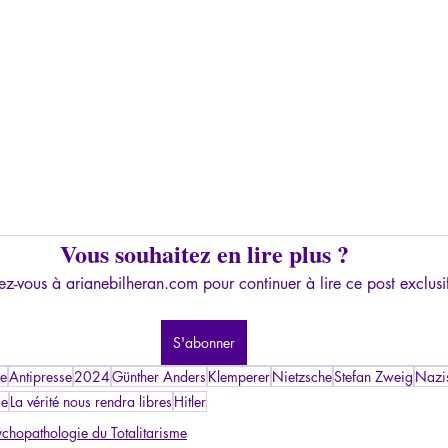
Vous souhaitez en lire plus ?
z-vous à arianebilheran.com pour continuer à lire ce post exclusi
S'abonner
me
Antipresse
2024
Günther Anders
Klemperer
Nietzsche
Stefan Zweig
Nazi
ge
La vérité nous rendra libres
Hitler
ychopathologie du Totalitarisme