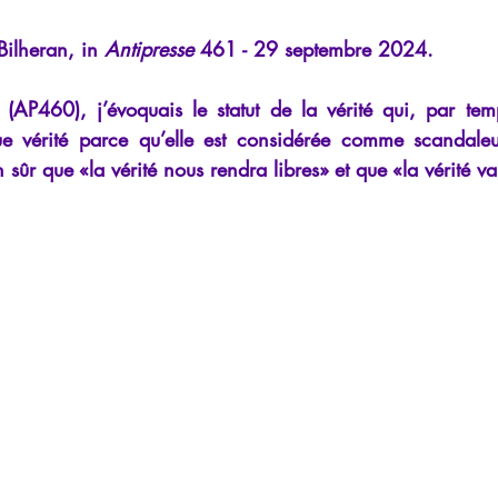
iews
Psychopathologie de l'Autorité
Recensions
Psychose
ilheran, in 
Antipresse
 461 - 29 septembre 2024.
AP460), j’évoquais le statut de la vérité qui, par temps
rec
Intelligence artificielle
e vérité parce qu’elle est considérée comme scandaleus
n sûr que «la vérité nous rendra libres» et que «la vérité v