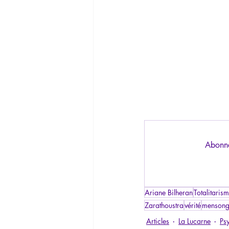
Abonne
Ariane Bilheran
Totalitaris
Zarathoustra
vérité
menson
Articles
La Lucarne
Ps