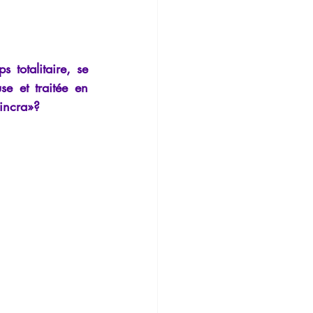
Temporalité
 totalitaire, se 
e et traitée en 
aincra»?