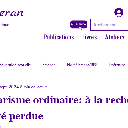
eran
uteur
Publications
Livres
Ateliers
Education sexuelle
Enfance
Harcèlement/RPS
Littérature
sept. 2024
8 min de lecture
Philosopher par les mythes grecs
Philosophie
Psychopatholog
tarisme ordinaire: à la rec
ité perdue
ychopathologie du Totalitarisme
Retrouver son pouvoir personnel
vr.