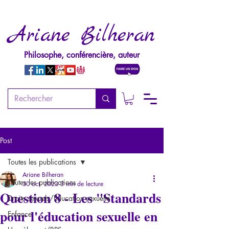
Ariane Bilheran
Philosophe, conférencière, auteur
Post
Toutes les publications
Ariane Bilheran
Toutes les publications
30 oct. 2023
3 min de lecture
Question 8 - Les "Standards
Droits sexuels/Education sexuelle
pour l'éducation sexuelle en
Enfance