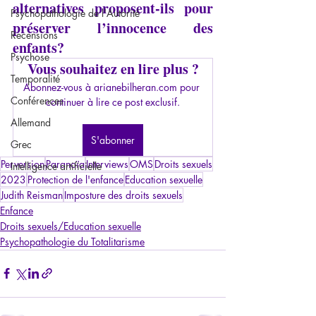
alternatives proposent-ils pour 
Psychopathologie de l'Autorité
préserver l’innocence des 
Recensions
enfants?
Psychose
Vous souhaitez en lire plus ?
Temporalité
Abonnez-vous à arianebilheran.com pour 
Conférences
continuer à lire ce post exclusif.
Allemand
S'abonner
Grec
Perversion
Paranoïa
Interviews
OMS
Droits sexuels
Intelligence artificielle
2023
Protection de l'enfance
Education sexuelle
Judith Reisman
Imposture des droits sexuels
Enfance
Droits sexuels/Education sexuelle
Psychopathologie du Totalitarisme