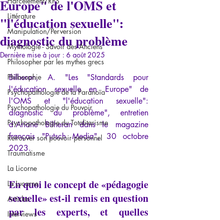
Europe" de l'OMS et
Harcèlement/RPS
Littérature
"l'éducation sexuelle":
Manipulation/Perversion
diagnostic du problème
Mythologie - Savoir des Anciens
Dernière mise à jour :
6 août 2025
Philosopher par les mythes grecs
Philosophie
Bilheran, A. "Les "Standards pour 
l'éducation sexuelle en Europe" de 
Psychopathologie de la Paranoïa
l'OMS et "l'éducation sexuelle": 
Psychopathologie du Pouvoir
diagnostic du problème", entretien 
Psychopathologie du Totalitarisme
d'Ariane Bilheran dans le magazine 
français "Putsch Media", 30 octobre 
Retrouver son pouvoir personnel
2023.
Traumatisme
La Licorne
En quoi le concept de «pédagogie 
La Lucarne
sexuelle» est-il remis en question 
Articles
par les experts, et quelles 
Interviews