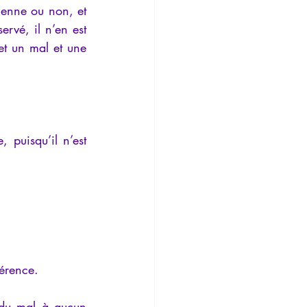
ienne ou non, et 
Temporalité
rvé, il n’en est 
et un mal et une 
 puisqu’il n’est 
férence.
e du mal à aucun 