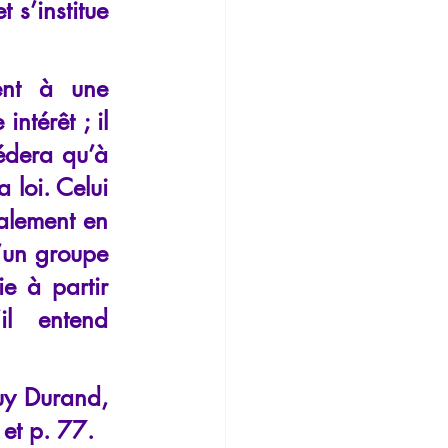
 s’institue 
nt à une 
térêt ; il 
édera qu’à 
loi. Celui 
alement en 
’un groupe 
ie à partir 
l entend 
uy Durand, 
 et p. 77.