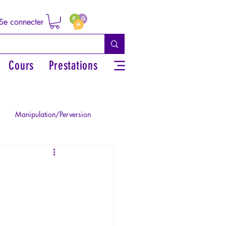
Se connecter
Cours
Prestations
Manipulation/Perversion
ie de la Paranoïa
Traumatisme
La Licorne