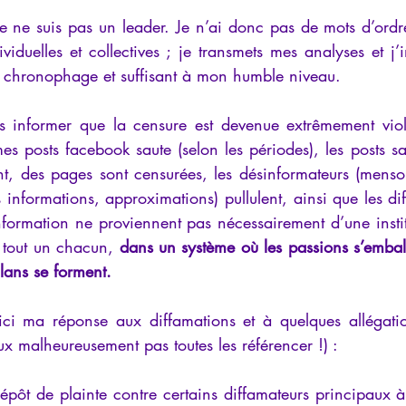
 je ne suis pas un leader. Je n’ai donc pas de mots d’ord
viduelles et collectives ; je transmets mes analyses et j’i
 chronophage et suffisant à mon humble niveau.
s informer que la censure est devenue extrêmement viole
es posts facebook saute (selon les périodes), les posts sa
nt, des pages sont censurées, les désinformateurs (menso
 informations, approximations) pullulent, ainsi que les dif
nformation ne proviennent pas nécessairement d’une instit
 tout un chacun, 
dans un système où les passions s’emball
clans se forment.
ici ma réponse aux diffamations et à quelques allégati
x malheureusement pas toutes les référencer !) :
épôt de plainte contre certains diffamateurs principaux 