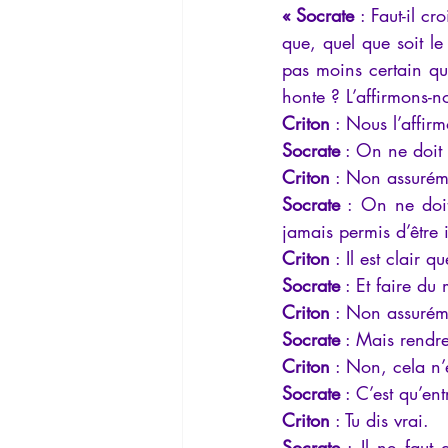
« Socrate
 : Faut-il c
La Lucarne
Articles
Interv
que, quel que soit le
pas moins certain que
honte ? L’affirmons-n
Conférences
Allemand
G
Criton
 : Nous l’affir
Socrate
 : On ne doit
Criton
 : Non assurém
Socrate
 : On ne doit
jamais permis d’être i
Criton
 : Il est clair q
Socrate
 : Et faire du
Criton
 : Non assurém
Socrate
 : Mais rendre
Criton
 : Non, cela n’
Socrate
 : C’est qu’en
Criton
 : Tu dis vrai.
Socrate
 : Il ne faut