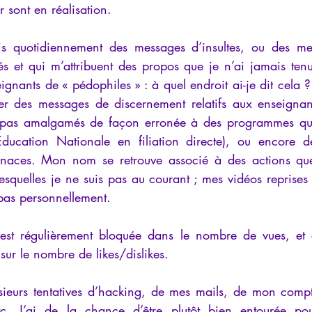
r sont en réalisation.
s quotidiennement des messages d’insultes, ou des me
s et qui m’attribuent des propos que je n’ai jamais tenu
seignants de « pédophiles » : à quel endroit ai-je dit cela ?
r des messages de discernement relatifs aux enseignant
nt pas amalgamés de façon erronée à des programmes qui
’Éducation Nationale en filiation directe), ou encore 
enaces. Mon nom se retrouve associé à des actions que 
esquelles je ne suis pas au courant ; mes vidéos reprises 
pas personnellement.
st régulièrement bloquée dans le nombre de vues, et ce
sur le nombre de likes/dislikes.
lusieurs tentatives d’hacking, de mes mails, de mon comp
tc. J’ai de la chance d’être plutôt bien entourée pour