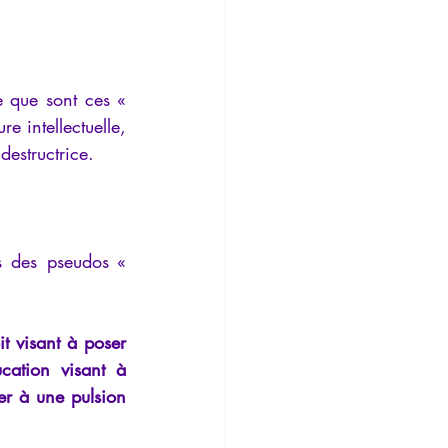
 que sont ces « 
e intellectuelle, 
estructrice.
s des pseudos « 
it visant à poser 
cation visant à 
er à une pulsion 