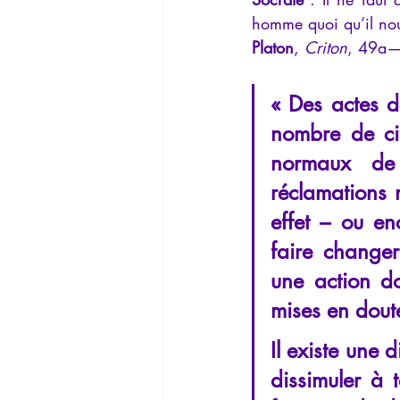
homme quoi qu’il nous
Platon
, 
Criton
, 49a
« Des actes de
nombre de cit
normaux de 
réclamations 
effet – ou enc
faire changer
une action don
mises en dout
Il existe une d
dissimuler à t