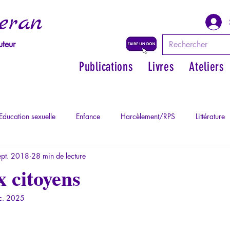
eran
uteur
Publications
Livres
Ateliers
Education sexuelle
Enfance
Harcèlement/RPS
Littérature
ept. 2018
28 min de lecture
Philosopher par les mythes grecs
Philosophie
Psychopatholog
x citoyens
c. 2025
ychopathologie du Totalitarisme
Retrouver son pouvoir personnel