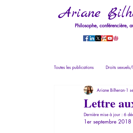
Ariane Bilh
Philosophe, conférencière, a
Toutes les publications
Droits sexuels/
Ariane Bilheran
1 s
Mythologie - Savoir des Anciens
Lettre au
Dernière mise à jour :
6 dé
Psychopathologie du Pouvoir
Ps
1er septembre 2018