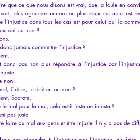
roire que ce que nous disons est vrai, que la foule en conv
iews
Psychopathologie de l'Autorité
Recensions
Psychose
 sort, plus rigoureux encore ou plus doux qui nous est rése
 l’injustice dans tous les cas est pour celui qui la comm
ous oui ou non ?
rec
Intelligence artificielle
mons.
 donc jamais commettre l’injustice ?
ent.
 donc pas non plus répondre à l’injustice par l’injustice,
njuste.
ue non.
 mal, Criton, le doit-on ou non ?
ent, Socrate.
 le mal pour le mal, cela est-il juste ou injuste ?
est pas juste.
tre faire du mal aux gens et être injuste il n’y a pas de dif
 donc pas répondre à l’injustice par l’injustice, ne fair