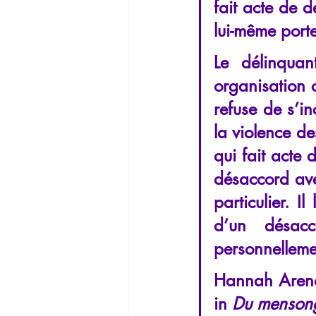
fait acte de dé
lui-même porte
Le délinqua
organisation c
refuse de s’in
la violence de
qui fait acte 
désaccord ave
particulier. I
d’un désacc
personnellemen
Hannah Aren
in 
Du mensong