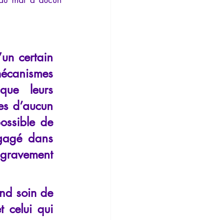
un certain 
écanismes 
ue leurs 
es d’aucun 
ossible de 
gagé dans 
 gravement 
end soin de 
 celui qui 