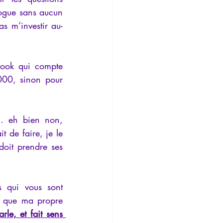
logue sans aucun 
s m’investir au-
ook qui compte 
00, sinon pour 
… eh bien non, 
 de faire, je le 
oit prendre ses 
 qui vous sont 
e que ma propre 
le, et fait sens 