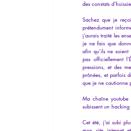
des constats d’huissie
Sachez que je reçoi
prétendument informé
j’aurais traité les en
je ne fais que donne
afin qu’ils ne soie
pas officiellement l
pressions, et des m
prônées, et parfois d
que je ne cautionne 
Ma chaîne youtube e
subissent un hacking 
Cet été, j’ai subi p
mon site internet e