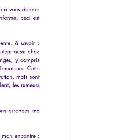
re à vous donner 
nforme, ceci est 
nte, à savoir : 
utent aussi chez 
nges, y compris 
famateurs. Cette 
ution, mais sont 
ent, les rumeurs 
ons erronées me 
à mon encontre ; 