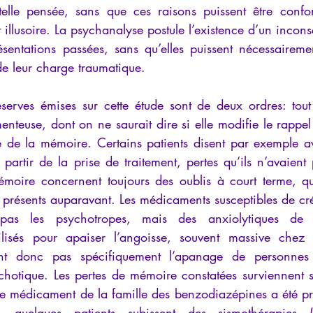
 telle pensée, sans que ces raisons puissent être conf
t illusoire. La psychanalyse postule l’existence d’un incons
sentations passées, sans qu’elles puissent nécessaireme
e leur charge traumatique.
serves émises sur cette étude sont de deux ordres: tout 
enteuse, dont on ne saurait dire si elle modifie le rappe
me de la mémoire. Certains patients disent par exemple av
artir de la prise de traitement, pertes qu’ils n’avaient
moire concernent toujours des oublis à court terme, qu’
jà présents auparavant. Les médicaments susceptibles de cré
as les psychotropes, mais des anxiolytiques de l
ilisés pour apaiser l’angoisse, souvent massive chez c
t donc pas spécifiquement l’apanage de personnes p
hotique. Les pertes de mémoire constatées surviennent su
le médicament de la famille des benzodiazépines a été pris
, quelques patients subissent des sismothérapies (t