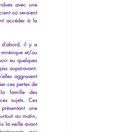
ondues avec une 
cient où seraient 
nt accéder à la 
d’abord, il y a 
l mnésique et/ou 
oir eu quelques 
 pas auparavant. 
elles aggravent 
er ces pertes de 
a famille des 
es sujets. Ces 
résentant une 
rtout au matin, 
 la veille avant 
raitements par 