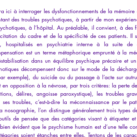
a ici à interroger les dysfonctionnements de la mémoire 
tant des troubles psychotiques, à partir de mon expérien
ychotiques, à l’hôpital. Au préalable, il convient, à des fi
itation du cadre et de la spécificité de ces patients. Il s’
s, hospitalisés en psychiatrie interne à la suite de 
pensation est un terme métaphorique emprunté à la méd
stabilisation dans un équilibre psychique précaire et un
ychotiques décompensent donc sur le mode de la décharg
par exemple), du suicide ou du passage à l’acte sur autru
 en opposition à la névrose, par trois critères: la perte de
ations, délires, angoisse paroxystique), les troubles grave
 ses troubles, c’est-à-dire la méconnaissance par le pati
a nosographie, l’on distingue généralement trois types de
utils de pensée que des catégories visant à étiqueter e
 bien évident que le psychisme humain est d’une telle comp
égories soient étanches entre elles. Tentons de les caract