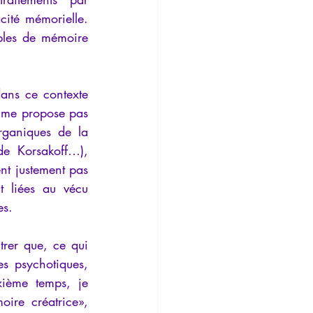
ité mémorielle. 
ubles de mémoire 
dans ce contexte 
 me propose pas 
rganiques de la 
e Korsakoff…), 
nt justement pas 
 liées au vécu 
es.
rer que, ce qui 
es psychotiques, 
xième temps, je 
ire créatrice», 