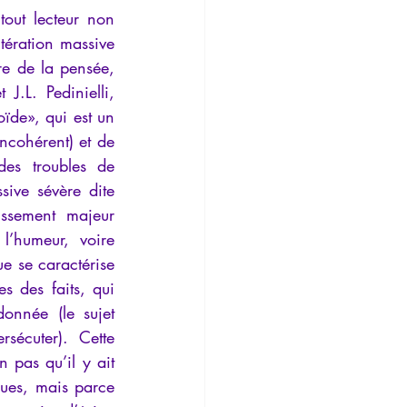
out lecteur non 
tération massive 
re de la pensée, 
.L. Pedinielli, 
de», qui est un 
ncohérent) et de 
des troubles de 
sive sévère dite 
issement majeur 
’humeur, voire 
e se caractérise 
s des faits, qui 
onnée (le sujet 
écuter). Cette 
pas qu’il y ait 
ues, mais parce 