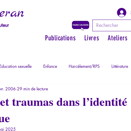
eran
uteur
Publications
Livres
Ateliers
Education sexuelle
Enfance
Harcèlement/RPS
Littérature
évr. 2006
29 min de lecture
Philosopher par les mythes grecs
Philosophie
Psychopatholog
t traumas dans l’identité
ue
ychopathologie du Totalitarisme
Retrouver son pouvoir personnel
ai 2025