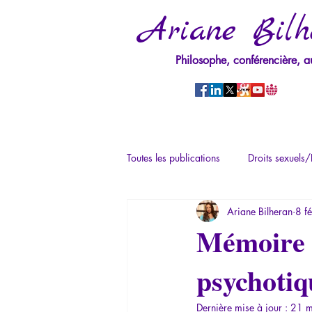
Ariane Bilh
Philosophe, conférencière, a
Toutes les publications
Droits sexuels/
Ariane Bilheran
8 f
Mythologie - Savoir des Anciens
Mémoire e
psychotiq
Psychopathologie du Pouvoir
Ps
Dernière mise à jour :
21 m