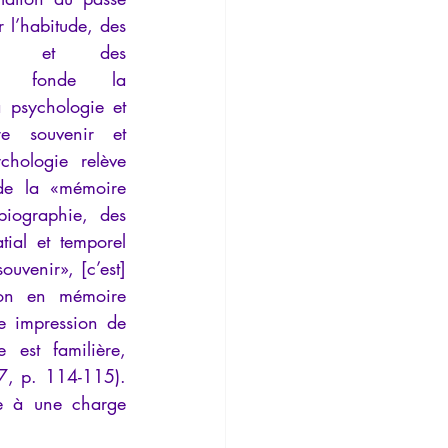
r l’habitude, des 
ures et des 
s, fonde la 
 psychologie et 
re souvenir et 
hologie relève 
de la «mémoire 
iographie, des 
ial et temporel 
uvenir», [c’est] 
on en mémoire 
e impression de 
est familière, 
, p. 114-115). 
ée à une charge 