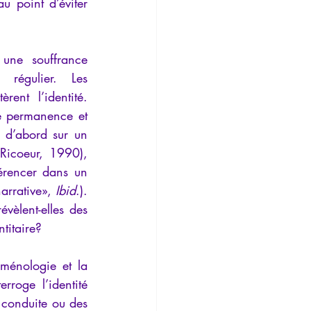
 point d’éviter 
une souffrance 
régulier. Les 
ent l’identité. 
ne permanence et 
t d’abord sur un 
 Ricoeur, 1990), 
férencer dans un 
arrative», 
Ibid
.). 
èlent-elles des 
ntitaire?
ménologie et la 
rroge l’identité 
e conduite ou des 