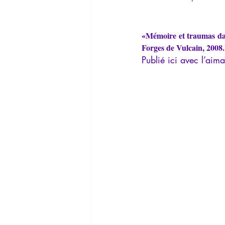
La Lucarne
Articles
Interv
«Mémoire et traumas dans
Forges de Vulcain, 2008.
Conférences
Allemand
G
Publié ici avec l’aim