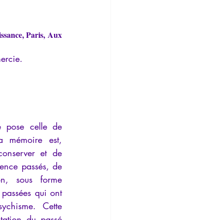
Temporalité
issance
, Paris, Aux 
ercie.
 pose celle de 
la mémoire est, 
conserver et de 
ence passés, de 
ion, sous forme 
passées qui ont 
ychisme. Cette 
tation du passé 