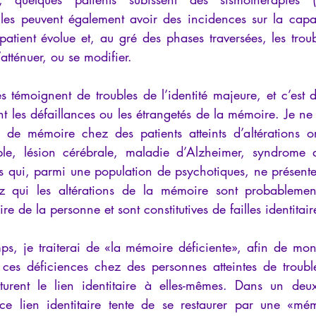
elles peuvent également avoir des incidences sur la capac
patient évolue et, au gré des phases traversées, les tro
’atténuer, ou se modifier.
s témoignent de troubles de l’identité majeure, et c’est 
t les défaillances ou les étrangetés de la mémoire. Je ne
es de mémoire chez des patients atteints d’altérations o
e, lésion cérébrale, maladie d’Alzheimer, syndrome d
s qui, parmi une population de psychotiques, ne présente
ez qui les altérations de la mémoire sont probablement
ire de la personne et sont constitutives de failles identitair
s, je traiterai de «la mémoire déficiente», afin de mont
e ces déficiences chez des personnes atteintes de troubl
ucturent le lien identitaire à elles-mêmes. Dans un deu
e lien identitaire tente de se restaurer par une «mémo