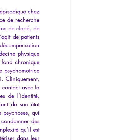
épisodique chez 
ce de recherche 
ns de clarté, de 
agit de patients 
décompensation 
ecine physique 
 fond chronique 
e psychomotrice 
i. Cliniquement, 
 contact avec la 
s de l’identité, 
ent de son état 
 psychoses, qui 
t condamner des 
lexité qu’il est 
ériser dans leur 