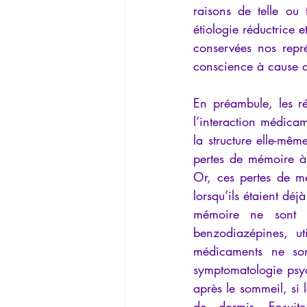
raisons de telle ou
étiologie réductrice e
conservées nos repré
conscience à cause d
En préambule, les ré
l’interaction médicam
la structure elle-mê
pertes de mémoire à p
Or, ces pertes de mé
lorsqu’ils étaient dé
mémoire ne sont p
benzodiazépines, ut
médicaments ne son
symptomatologie psyc
après le sommeil, si 
de dormir. Ensuite