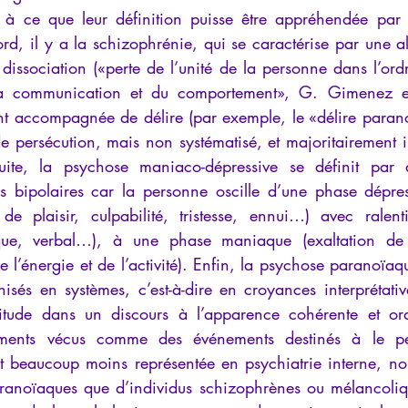
 à ce que leur définition puisse être appréhendée par t
bord, il y a la schizophrénie, qui se caractérise par une al
issociation («perte de l’unité de la personne dans l’ord
 la communication et du comportement», G. Gimenez et J
t accompagnée de délire (par exemple, le «délire paranoï
e persécution, mais non systématisé, et majoritairement i
nsuite, la psychose maniaco-dépressive se définit par 
es bipolaires car la personne oscille d’une phase dépres
de plaisir, culpabilité, tristesse, ennui…) avec ralent
que, verbal…), à une phase maniaque (exaltation de l
e l’énergie et de l’activité). Enfin, la psychose paranoïaqu
isés en systèmes, c’est-à-dire en croyances interprétative
titude dans un discours à l’apparence cohérente et ord
ements vécus comme des événements destinés à le pers
t beaucoup moins représentée en psychiatrie interne, non 
ranoïaques que d’individus schizophrènes ou mélancoliq