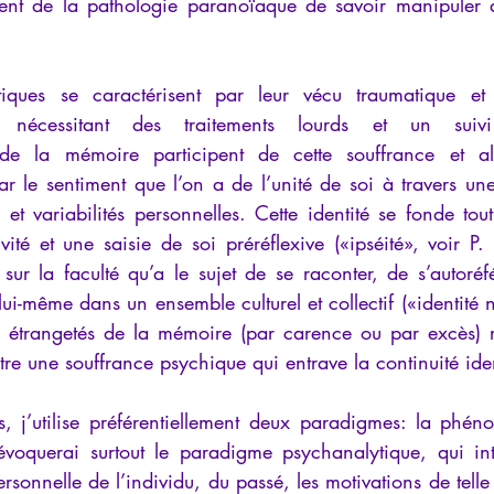
ment de la pathologie paranoïaque de savoir manipuler au
tiques se caractérisent par leur vécu traumatique et 
, nécessitant des traitements lourds et un suivi 
de la mémoire participent de cette souffrance et altèr
 par le sentiment que l’on a de l’unité de soi à travers u
 et variabilités personnelles. Cette identité se fonde tou
vité et une saisie de soi préréflexive («ipséité», voir P.
 sur la faculté qu’a le sujet de se raconter, de s’autoré
 lui-même dans un ensemble culturel et collectif («identité n
s étrangetés de la mémoire (par carence ou par excès) rév
ntre une souffrance psychique qui entrave la continuité ide
 j’utilise préférentiellement deux paradigmes: la phéno
évoquerai surtout le paradigme psychanalytique, qui inte
personnelle de l’individu, du passé, les motivations de tell