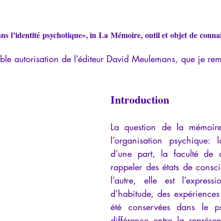
iews
Psychopathologie de l'Autorité
Recensions
Psychose
 l’identité psychotique», in 
La Mémoire, outil et objet de conna
rec
Intelligence artificielle
able autorisation de l’éditeur David Meulemans, que je rem
Introduction
La question de la mémoire
l’organisation psychique: 
d’une part, la faculté de 
rappeler des états de consci
l’autre, elle est l’express
d’habitude, des expériences 
été conservées dans le ps
différence entre la représen