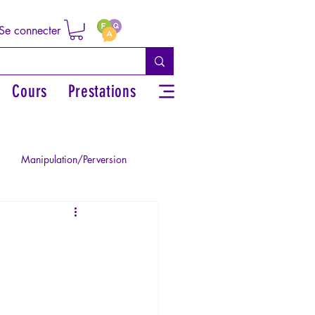
Se connecter
Cours
Prestations
Manipulation/Perversion
ie de la Paranoïa
Traumatisme
La Licorne