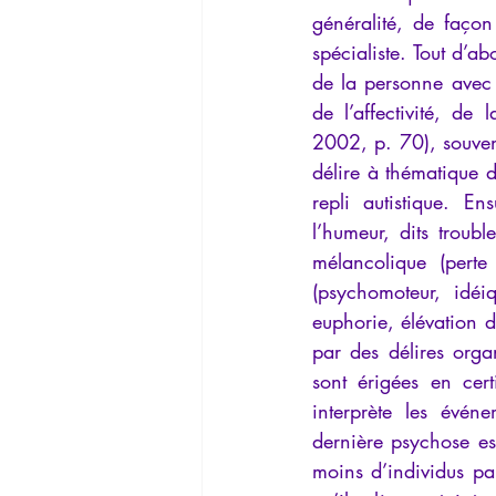
généralité, de façon
spécialiste. Tout d’a
de la personne avec d
de l’affectivité, de
2002, p. 70), souven
délire à thématique d
repli autistique. E
l’humeur, dits troubl
mélancolique (perte 
(psychomoteur, idéi
euphorie, élévation d
par des délires organ
sont érigées en cer
interprète les évén
dernière psychose es
moins d’individus pa