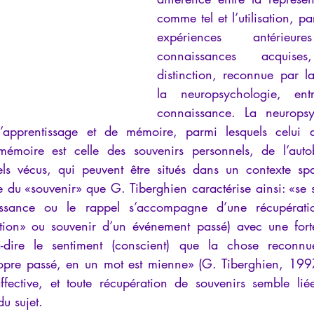
comme tel et l’utilisation, pa
expériences antérie
connaissances acquise
distinction, reconnue par la
la neuropsychologie, ent
connaissance. La neuropsyc
d’apprentissage et de mémoire, parmi lesquels celui 
mémoire est celle des souvenirs personnels, de l’autob
s vécus, qui peuvent être situés dans un contexte spat
ve du «souvenir» que G. Tiberghien caractérise ainsi: «se so
issance ou le rappel s’accompagne d’une récupérati
ction» ou souvenir d’un événement passé) avec une fort
à-dire le sentiment (conscient) que la chose reconnue 
opre passé, en un mot est mienne» (G. Tiberghien, 1997
ffective, et toute récupération de souvenirs semble li
du sujet.