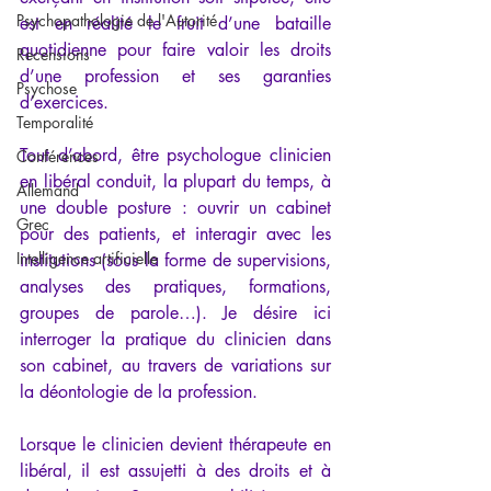
Psychopathologie de l'Autorité
est en réalité le fruit d’une bataille 
quotidienne pour faire valoir les droits 
Recensions
d’une profession et ses garanties 
Psychose
d’exercices.
Temporalité
Tout d’abord, être psychologue clinicien 
Conférences
en libéral conduit, la plupart du temps, à 
Allemand
une double posture : ouvrir un cabinet 
Grec
pour des patients, et interagir avec les 
Intelligence artificielle
institutions (sous la forme de supervisions, 
analyses des pratiques, formations, 
groupes de parole…). Je désire ici 
interroger la pratique du clinicien dans 
son cabinet, au travers de variations sur 
la déontologie de la profession.
Lorsque le clinicien devient thérapeute en 
libéral, il est assujetti à des droits et à 