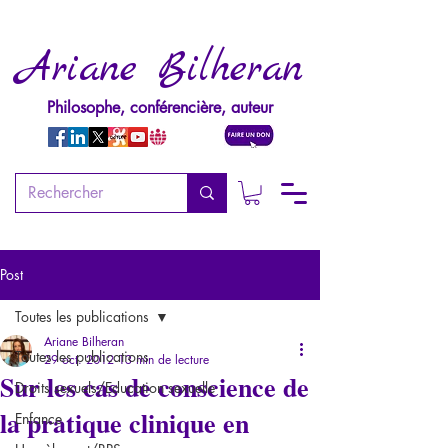
Ariane Bilheran
Philosophe, conférencière, auteur
Post
Toutes les publications
Ariane Bilheran
Toutes les publications
29 oct. 2012
13 min de lecture
Sur les cas de conscience de
Droits sexuels/Education sexuelle
la pratique clinique en
Enfance