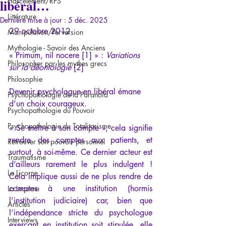
libéral…
Harcèlement/RPS
Littérature
Dernière mise à jour :
5 déc. 2025
29 octobre 2012
Manipulation/Perversion
Mythologie - Savoir des Anciens
« Primum, nil nocere [1] » : 
Variations 
Philosopher par les mythes grecs
sur la déontologie
[2]
Philosophie
Devenir psychologue en libéral émane 
Psychopathologie de la Paranoïa
d’un choix courageux.
Psychopathologie du Pouvoir
Psychopathologie du Totalitarisme
« Se mettre à son compte », cela signifie 
rendre des comptes aux patients, et 
Retrouver son pouvoir personnel
surtout, à soi-même. Ce dernier acteur est 
Traumatisme
d’ailleurs rarement le plus indulgent ! 
La Licorne
Cela implique aussi de ne plus rendre de 
comptes à une institution (hormis 
La Lucarne
l’institution judiciaire) car, bien que 
Articles
l’indépendance stricte du psychologue 
Interviews
exerçant en institution soit stipulée, elle 