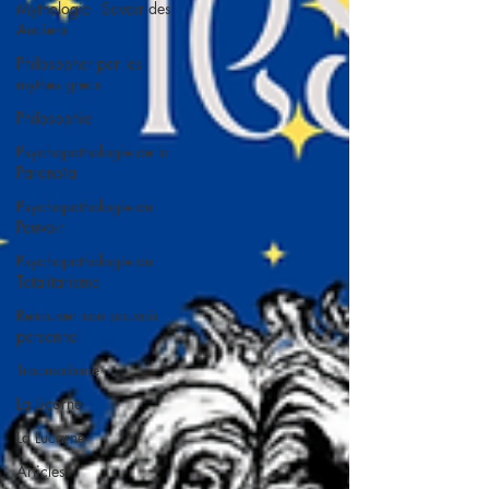
Mythologie - Savoir des
Anciens
Philosopher par les
mythes grecs
Philosophie
Psychopathologie de la
Paranoïa
Psychopathologie du
Pouvoir
Psychopathologie du
Totalitarisme
Retrouver son pouvoir
personnel
Traumatisme
La Licorne
La Lucarne
Articles