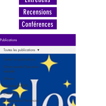
Recensions
Conférences
Publications
Toutes les publications
Toutes les publications
Droits sexuels/Education
sexuelle
Enfance
Harcèlement/RPS
Littérature
Manipulation/Perversion