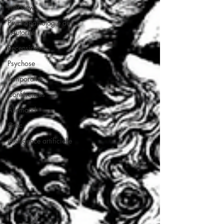
Interviews
Psychopathologie de
l'Autorité
Recensions
Psychose
Temporalité
Conférences
Allemand
Grec
Intelligence artificielle