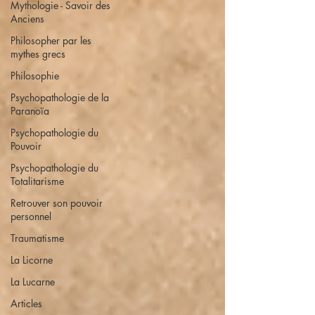
Mythologie - Savoir des
Anciens
Philosopher par les
mythes grecs
Philosophie
Psychopathologie de la
Paranoïa
Psychopathologie du
Pouvoir
Psychopathologie du
Totalitarisme
Retrouver son pouvoir
personnel
Traumatisme
La Licorne
La Lucarne
Articles