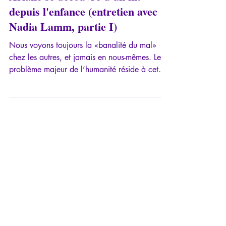
Ariane se découvre d'un fil:
depuis l'enfance (entretien avec
Nadia Lamm, partie I)
Nous voyons toujours la «banalité du mal»
chez les autres, et jamais en nous-mêmes. Le
problème majeur de l’humanité réside à cet
endroit. Pourquoi certains deviennent des
monstres, de quelque bord qu’ils se situent?
Qu’est-ce qui pousse à torturer, tuer, violer, «au
nom du Bien»?