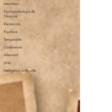
Interviews
Psychopathologie de
l'Autorité
Recensions
Psychose
Temporalité
Conférences
Allemand
Grec
Intelligence artificielle