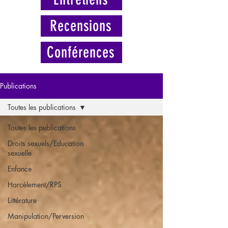
Recensions
Conférences
Publications
Toutes les publications
Toutes les publications
Droits sexuels/Education
sexuelle
Enfance
Harcèlement/RPS
Littérature
Manipulation/Perversion