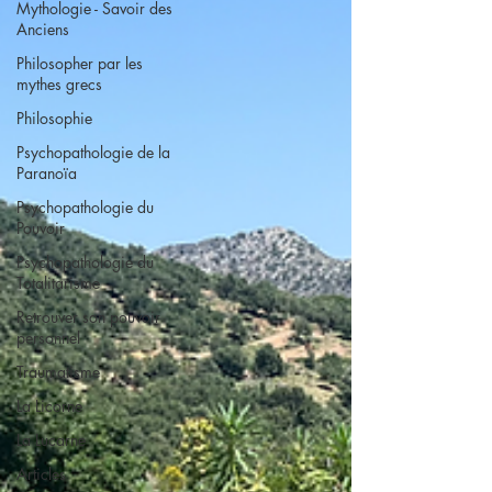
Mythologie - Savoir des
Anciens
Philosopher par les
mythes grecs
Philosophie
Psychopathologie de la
Paranoïa
Psychopathologie du
Pouvoir
Psychopathologie du
Totalitarisme
Retrouver son pouvoir
personnel
Traumatisme
La Licorne
La Lucarne
Articles