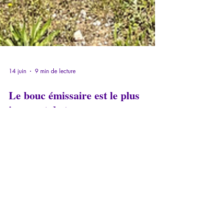
14 juin
9 min de lecture
Le bouc émissaire est le plus
innocent de tous.
Tous ces gens-là, ces puissants, possèdent. Ils
possèdent des biens, des terres, des titres. Ils
sont des gens importants. Leur hantise est d’en
être destitués, ce qui serait pourtant le début
de leur chemin initiatique, celui d’apprendre à