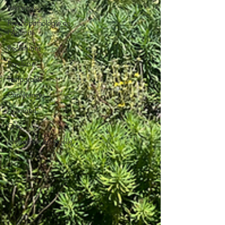
Interviews
Psychopathologie de
l'Autorité
Recensions
Psychose
Temporalité
Conférences
Allemand
Grec
Intelligence artificielle