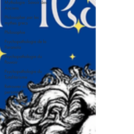
Mythologie - Savoir des
Anciens
Philosopher par les
mythes grecs
Philosophie
Psychopathologie de la
Paranoïa
Psychopathologie du
Pouvoir
Psychopathologie du
Totalitarisme
Retrouver son pouvoir
personnel
Traumatisme
La Licorne
La Lucarne
Articles