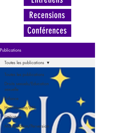
Recensions
Conférences
Publications
Toutes les publications
Toutes les publications
Droits sexuels/Education
sexuelle
Enfance
Harcèlement/RPS
Littérature
Manipulation/Perversion