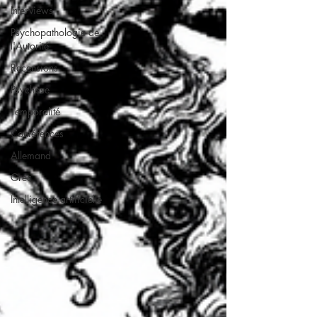
Interviews
Psychopathologie de
l'Autorité
Recensions
Psychose
Temporalité
Conférences
Allemand
Grec
Intelligence artificielle