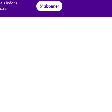
els inédits
S'abonner
tions"
otalitarisme
es
Interviews
ces
Allemand
Grec