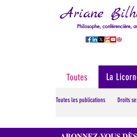
Ariane Bilh
Philosophe, conférencière, a
La Licorn
Toutes
Toutes les publications
Droits s
Manipulation/Perversion
M
ABONNEZ-VOUS DÈ