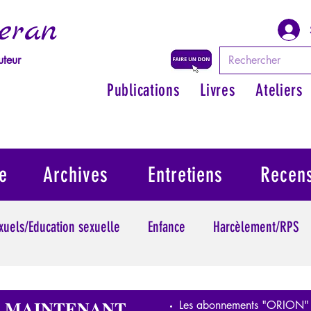
eran
uteur
Publications
Livres
Ateliers
e
Archives
Entretiens
Recen
exuels/Education sexuelle
Enfance
Harcèlement/RPS
ythologie - Savoir des Anciens
Philosopher par les mythes
S MAINTENANT
Les abonnements "ORION"