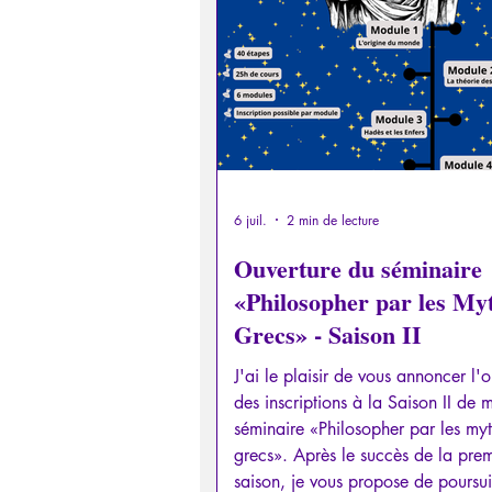
Psychopathologie de la Paranoï
Retrouver son pouvoir personn
Psychopathologie de l'Autorité
6 juil.
2 min de lecture
Ouverture du séminaire
«Philosopher par les My
Intelligence artificielle
Grecs» - Saison II
J'ai le plaisir de vous annoncer l'o
des inscriptions à la Saison II de 
séminaire «Philosopher par les my
grecs». Après le succès de la pre
saison, je vous propose de poursui