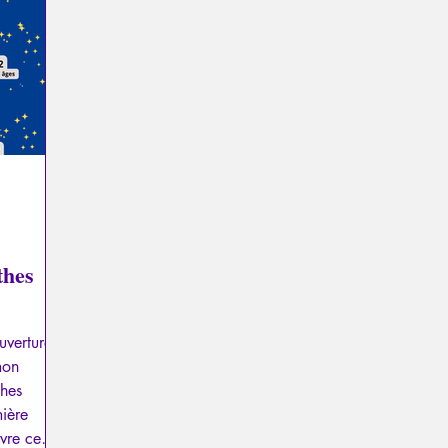
a
Psychopathologie du Pouvoir
Psychopathologie du T
el
Traumatisme
La Licorne
La Lucarne
Articl
Recensions
Psychose
Temporalité
Conféren
thes
uverture
mon
thes
mière
vre ce