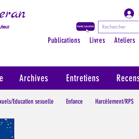
eran
uteur
Publications
Livres
Ateliers
e
Archives
Entretiens
Recen
exuels/Education sexuelle
Enfance
Harcèlement/RPS
ythologie - Savoir des Anciens
Philosopher par les mythes