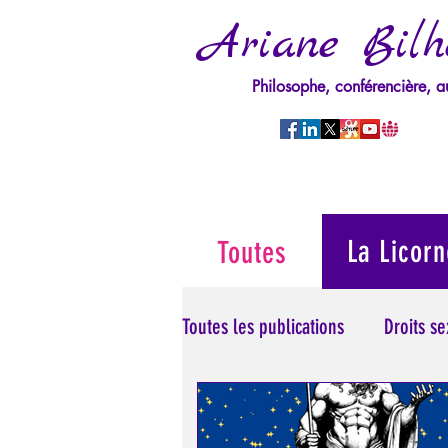
Ariane Bilh
Philosophe, conférencière, a
La Licorn
Toutes
Toutes les publications
Droits s
Manipulation/Perversion
M