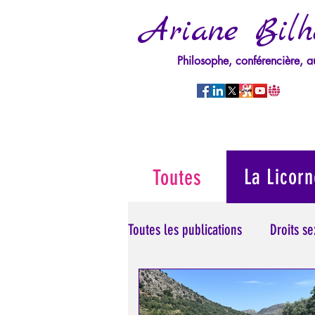
Ariane Bilh
Philosophe, conférencière, a
La Licorn
Toutes
Toutes les publications
Droits s
Manipulation/Perversion
M