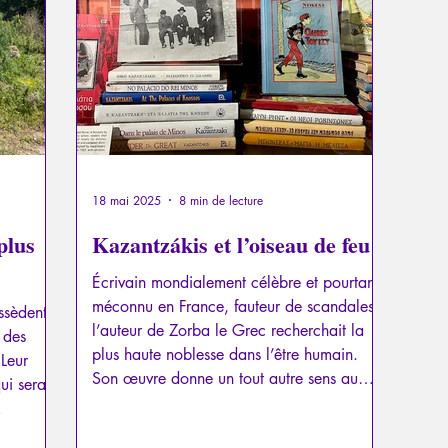
a
Psychopathologie du Pouvoir
Psychopathologie du T
el
Traumatisme
La Licorne
La Lucarne
Articl
Recensions
Psychose
Temporalité
Conféren
18 mai 2025
8 min de lecture
plus
Kazantzákis et l’oiseau de feu
Écrivain mondialement célèbre et pourtant
méconnu en France, fauteur de scandales,
ssèdent.
l’auteur de Zorba le Grec recherchait la
 des
plus haute noblesse dans l’être humain.
 Leur
Son œuvre donne un tout autre sens au
ui serait
mot «transhumanisme».
 défaire