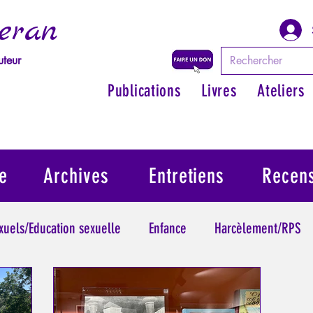
eran
uteur
Publications
Livres
Ateliers
e
Archives
Entretiens
Recen
exuels/Education sexuelle
Enfance
Harcèlement/RPS
ythologie - Savoir des Anciens
Philosopher par les mythes