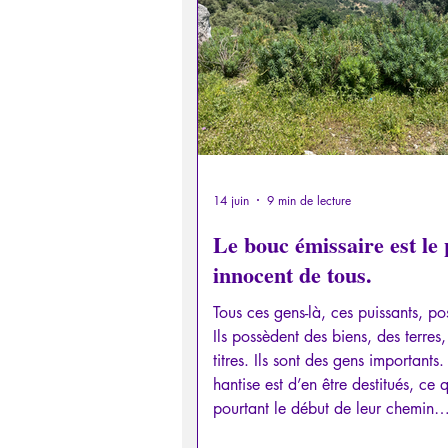
Psychopathologie de la Paranoï
Retrouver son pouvoir personn
Psychopathologie de l'Autorité
14 juin
9 min de lecture
Le bouc émissaire est le 
innocent de tous.
Intelligence artificielle
Tous ces gens-là, ces puissants, po
Ils possèdent des biens, des terres,
titres. Ils sont des gens importants.
hantise est d’en être destitués, ce q
pourtant le début de leur chemin
initiatique, celui d’apprendre à se