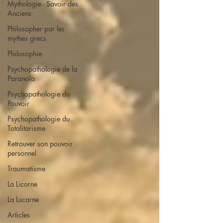
Mythologie - Savoir des
Anciens
Philosopher par les
mythes grecs
Philosophie
Psychopathologie de la
Paranoïa
Psychopathologie du
Pouvoir
Psychopathologie du
Totalitarisme
Retrouver son pouvoir
personnel
Traumatisme
La Licorne
La Lucarne
Articles