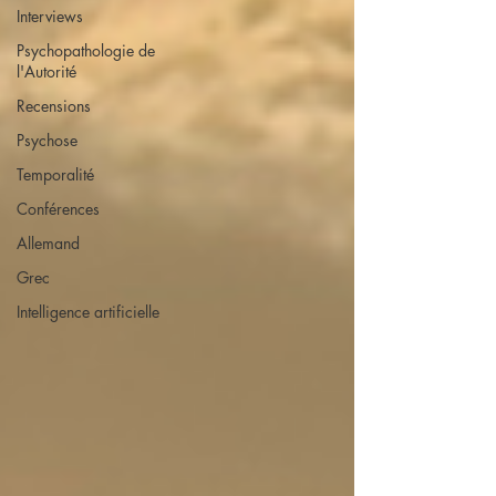
Interviews
Psychopathologie de
l'Autorité
Recensions
Psychose
Temporalité
Conférences
Allemand
Grec
Intelligence artificielle