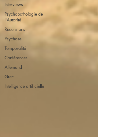
Interviews
Psychopathologie de
l'Autorité
Recensions
Psychose
Temporalité
Conférences
Allemand
Grec
Intelligence artificielle