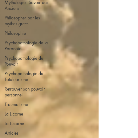
Mythologie - Savoir des
Anciens
Philosopher par les
mythes grecs
Philosophie
Psychopathologie de la
Paranoïa
Psychopathologie du
Pouvoir
Psychopathologie du
Totalitarisme
Retrouver son pouvoir
personnel
Traumatisme
La Licorne
La Lucarne
Articles