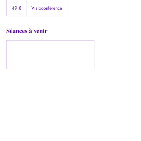
49
euros
49 €
Visioconférence
Séances à venir
ABONNEZ-VOUS DÈS MAINTENANT
À LA FORMULE "LICORNE"