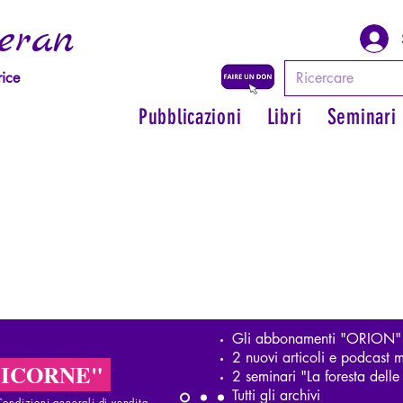
eran
rice
Pubblicazioni
Libri
Seminari
Gli abbonamenti "ORION"
2 nuovi articoli e podcast m
LICORNE"
2 seminari "La foresta del
Tutti gli archivi
Condizioni generali di vendita