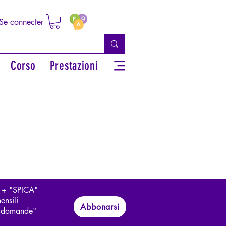
Se connecter
Corso
Prestazioni
 + "SPICA"
ensili
Abbonarsi
le domande"