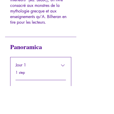
consacré aux monstres de la
mythologie grecque et aux
enseignements qu'A. Bilheran en
tire pour les lecteurs.
Panoramica
Jour 1
.
1 step
Jour 2
.
1 step
Jour 3