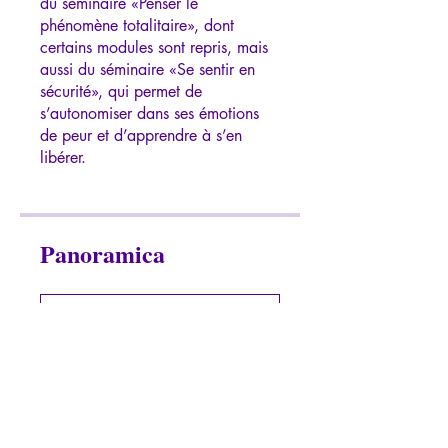
du séminaire «Penser le
phénomène totalitaire», dont
certains modules sont repris, mais
aussi du séminaire «Se sentir en
sécurité», qui permet de
s’autonomiser dans ses émotions
de peur et d’apprendre à s’en
libérer.
Panoramica
Préambule
.
1 step
Partie II - Harcèlement