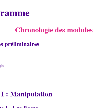
gramme
Chronologie des modules
s préliminaires
n
ie
 I : Manipulation
e I - Les Bases