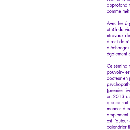
approfondir
comme méth
Avec les 6 
et 4h de vi
«travaux di
direct de r
d’échanges 
également a
Ce séminair
pouvoir» es
docteur en 
psychopathol
(premier li
en 2013 aux
que ce soit 
menées dura
amplement e
est l’auteu
calendrier 