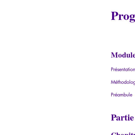
Pro
Module
Présentatio
Méthodolog
Préambule
Partie
Chapitr