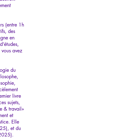
lement
rs (entre 1h
ifs, des
ligne en
 d’études,
, vous avez
logie du
ilosophe,
osophie,
rcèlement
mier livre
es sujets,
e & travail»
ment et
tice. Elle
25), et du
 2025).