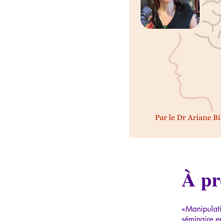
À pr
«Manipulati
séminaire e