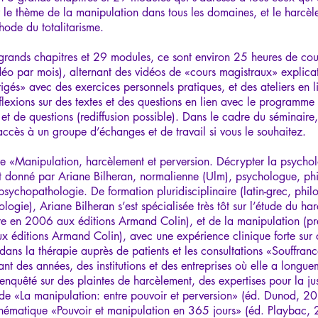
 le thème de la manipulation dans tous les domaines, et le harcè
ode du totalitarisme.
grands chapitres et 29 modules, ce sont environ 25 heures de cou
déo par mois), alternant des vidéos de «cours magistraux» explicat
rigés» avec des exercices personnels pratiques, et des ateliers en 
éflexions sur des textes et des questions en lien avec le programme
et de questions (rediffusion possible). Dans le cadre du séminaire
ccès à un groupe d’échanges et de travail si vous le souhaitez.
e «Manipulation, harcèlement et perversion. Décrypter la psycho
t donné par Ariane Bilheran, normalienne (Ulm), psychologue, ph
psychopathologie. De formation pluridisciplinaire (latin-grec, phil
ogie), Ariane Bilheran s’est spécialisée très tôt sur l’étude du ha
vre en 2006 aux éditions Armand Colin), et de la manipulation (pre
 éditions Armand Colin), avec une expérience clinique forte sur c
dans la thérapie auprès de patients et les consultations «Souffranc
nt des années, des institutions et des entreprises où elle a longue
nquêté sur des plaintes de harcèlement, des expertises pour la jus
r de «La manipulation: entre pouvoir et perversion» (éd. Dunod, 20
thématique «Pouvoir et manipulation en 365 jours» (éd. Playbac,