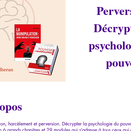
Perver
Décrypt
psycholo
pouv
opos
on, harcèlement et perversion. Décrypter la psychologie du pouvo
n 6 grands chapitres et 29 modules qui s’adresse à tous ceux qui 