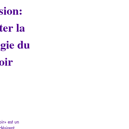
sion:
er la
gie du
oir
ir» est un
désirent