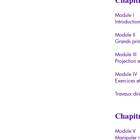
Module I
Introduction
Module II
Grands prin
Module III
Projection 
Module IV
Exercices 
Travaux dir
Chapitr
Module V
Manipuler n