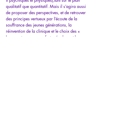
» psychiques et physiques),tant sur le plan 
qualitatif que quantitatif. Mais il s’agira aussi 
de proposer des perspectives, et de retrouver 
des principes vertueux par l’écoute de la 
souffrance des jeunes générations, la 
réinvention de la clinique et le choix des « 
bons mots », pour conforter également les…
Mostra di più
Condividi questo
evento