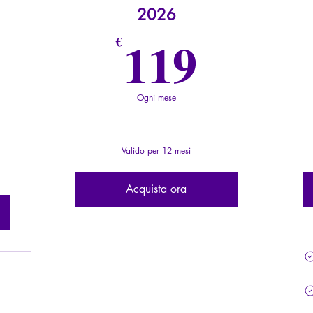
2026
119€
119
€
19€
Ogni mese
Valido per 12 mesi
Acquista ora