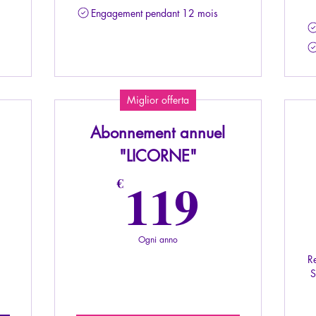
Engagement pendant 12 mois
Miglior offerta
Abonnement annuel
"LICORNE"
0€
119€
119
€
Ogni anno
R
S