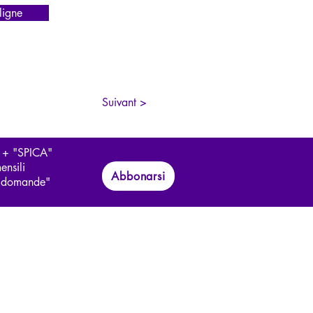
igne
Suivant >
 + "SPICA"
ensili
Abbonarsi
le domande"