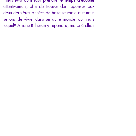
attentivement, afin de trouver des réponses aux 
deux dernières années de bascule totale que nous 
venons de vivre, dans un autre monde, oui mais 
lequel? Ariane Bilheran y répondra, merci à elle.»
-------------
«
Il faut vraiment lire ce livre pour enfin 
comprendre la vérité sur le monde actuel et les 
mensonges que nous avons du apprendre depuis 
notre enfance. Qui dirige le monde...
»
-------------
«Bien sûr ça donne à réfléchir et quelquefois le 
vertige mais la théorie est possible au regard des 
événements que nous vivons. D'autres penseurs ou 
écrivains ont déjà soulevé cette thèse, voir 
l'homme du haut château par exemple, mais 
l'analyse est ici imparable. N'oublions pas que la 
conquête spatiale américaine a été rendu 