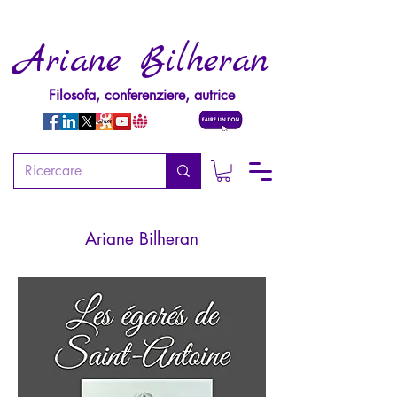
Ariane Bilheran
Filosofa, conferenziere, autrice
Les égarés de Saint-Antoine
Ou la chute des Girolami-Cortona
Ariane Bilheran