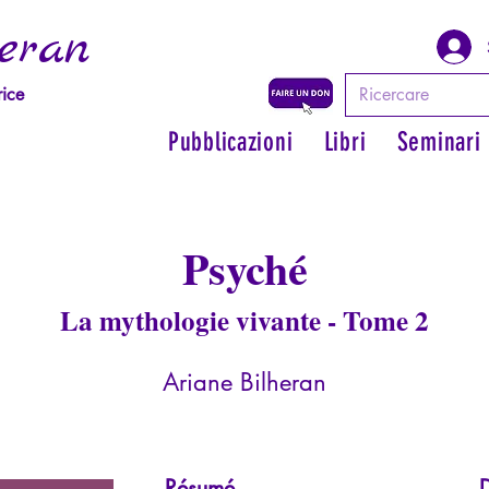
eran
rice
Pubblicazioni
Libri
Seminari
Psyché
La mythologie vivante - Tome 2
Ariane Bilheran
Résumé
D