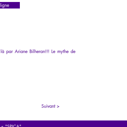
igne
à par Ariane Bilheran!!! Le mythe de 
Suivant >
 + "SPICA"