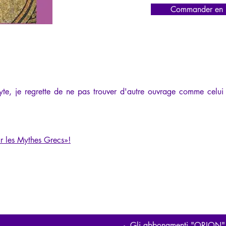
Commander en l
e, je regrette de ne pas trouver d'autre ouvrage comme celui l
r les Mythes Grecs
»
!
Gli abbonamenti "ORION"