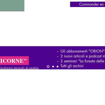
Commander en l
Gli abbonamenti "ORION"
2 nuovi articoli e podcast m
LICORNE"
2 seminari "La foresta del
Tutti gli archivi
Condizioni generali di vendita
ndizioni generali di vendita
ondizioni generali di vendita