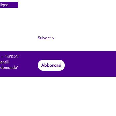
igne
Suivant >
 + "SPICA"
ensili
Abbonarsi
le domande"