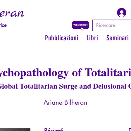
eran
rice
Pubblicazioni
Libri
Seminari
ychopathology of Totalitar
lobal Totalitarian Surge and Delusional
Ariane Bilheran
Résumé
D