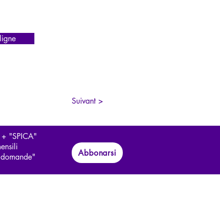
igne
Suivant >
 + "SPICA"
ensili
Abbonarsi
le domande"