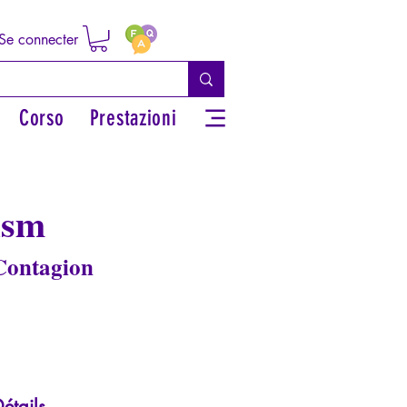
Se connecter
Corso
Prestazioni
ism
 Contagion
étails