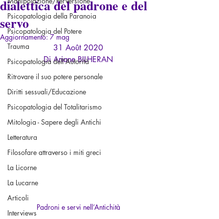
dialettica del padrone e del
Manipolazione/Perversione
Psicopatologia della Paranoia
servo
Psicopatologia del Potere
Aggiornamento:
7 mag
Trauma
31 Août 2020
Di Ariane BILHERAN
Psicopatologia dell'Autorità
Ritrovare il suo potere personale
Diritti sessuali/Educazione
Psicopatologia del Totalitarismo
Mitologia - Sapere degli Antichi
Letteratura
Filosofare attraverso i miti greci
La Licorne
La Lucarne
Articoli
Padroni e servi nell’Antichità
Interviews