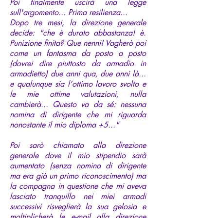
Poi finalmente uscirà una legge
sull'argomento... Prima resilienza...
Dopo tre mesi, la direzione generale
decide: "che è durato abbastanza! è.
Punizione finita? Que nenni! Vagherò poi
come un fantasma da posto a posto
(dovrei dire piuttosto da armadio in
armadietto) due anni qua, due anni là...
e qualunque sia l'ottimo lavoro svolto e
le mie ottime valutazioni, nulla
cambierà... Questo va da sé: nessuna
nomina di dirigente che mi riguarda
nonostante il mio diploma +5..."
Poi sarò chiamato alla direzione
generale dove il mio stipendio sarà
aumentato (senza nomina di dirigente
ma era già un primo riconoscimento) ma
la compagna in questione che mi aveva
lasciato tranquillo nei miei armadi
successivi risveglierà la sua gelosia e
moltiplicherà le e-mail alla direzione