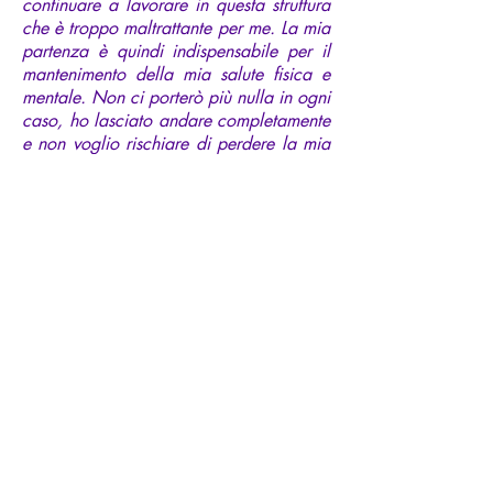
continuare a lavorare in questa struttura
che è troppo maltrattante per me. La mia
partenza è quindi indispensabile per il
mantenimento della mia salute fisica e
mentale. Non ci porterò più nulla in ogni
caso, ho lasciato andare completamente
e non voglio rischiare di perdere la mia
benevolenza o di lasciarmi amareggiare
dalla sofferenza che regna lì mentre
aspiro al contrario...
La mia speranza e il mio desiderio più
caro: dirigere la mia struttura dedicata
al benessere degli altri... Nessuna idea
precisa al momento, ma questa è l'idea
generale... Quando gli altri stanno bene
mi rende felice... La mia prima priorità è
prendersi cura di me stesso per
prendermi cura degli altri in seguito...
Penso che le successive prese di
coscienza, anche se difficili, sono
necessarie per il cambiamento di sé