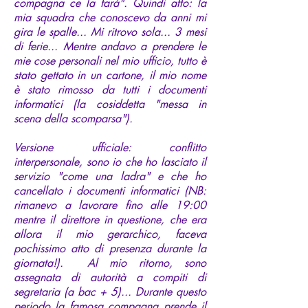
compagna ce la farà". Quindi atto: la
mia squadra che conoscevo da anni mi
gira le spalle... Mi ritrovo sola... 3 mesi
di ferie... Mentre andavo a prendere le
mie cose personali nel mio ufficio, tutto è
stato gettato in un cartone, il mio nome
è stato rimosso da tutti i documenti
informatici (la cosiddetta "messa in
scena della scomparsa").
Versione ufficiale: conflitto
interpersonale, sono io che ho lasciato il
servizio "come una ladra" e che ho
cancellato i documenti informatici (NB:
rimanevo a lavorare fino alle 19:00
mentre il direttore in questione, che era
allora il mio gerarchico, faceva
pochissimo atto di presenza durante la
giornata!). Al mio ritorno, sono
assegnata di autorità a compiti di
segretaria (a bac + 5)... Durante questo
periodo la famosa compagna prende il