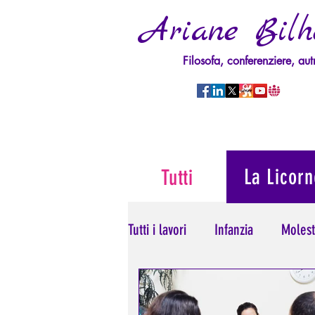
Ariane Bilh
Filosofa, conferenziere, aut
La Licorn
Tutti
Tutti i lavori
Infanzia
Molest
Psicopatologia del Potere