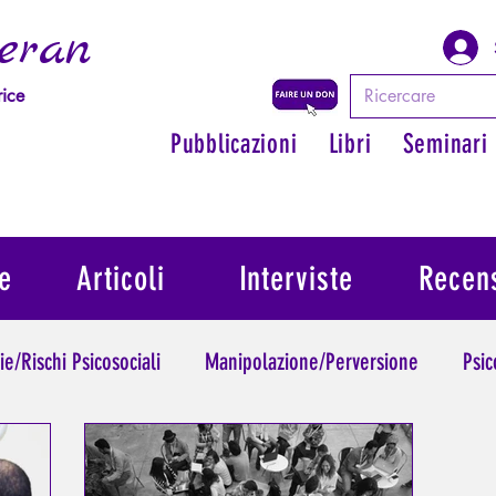
eran
rice
Pubblicazioni
Libri
Seminari
e
Articoli
Interviste
Recens
ie/Rischi Psicosociali
Manipolazione/Perversione
Psic
Trauma
Psicopatologia dell'Autorità
Ritrovare il suo 