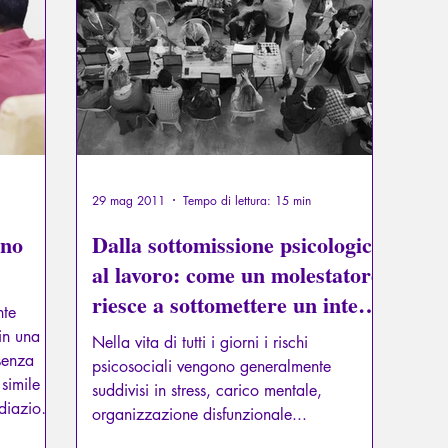
Psicopatologia del Totalitarismo
Mitologia - Sapere degli A
La Licorne
La Lucarne
Articoli
Interviews
29 mag 2011
Tempo di lettura: 15 min
ono
Dalla sottomissione psicologica
al lavoro: come un molestatore
riesce a sottomettere un intero
nte
gruppo
in una
Nella vita di tutti i giorni i rischi
senza
psicosociali vengono generalmente
 simile
suddivisi in stress, carico mentale,
ediazione
organizzazione disfunzionale...
ia.