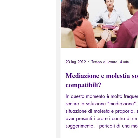
Diritti sessuali/Educazione
Filosofare attraverso i miti greci
23 lug 2012
Tempo di lettura: 4 min
Mediazione e molestia s
compatibili?
In questo momento è molto freque
sentire la soluzione "mediazione" 
situazione di molesta e proporla, 
aver presenti i pro e i contro di un
suggerimento. I pericoli di una m
"non chiarita" in materia di molest