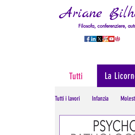
Ariane Bilh
Filosofa, conferenziere, aut
La Licorn
Tutti
Tutti i lavori
Infanzia
Molest
Psicopatologia del Potere