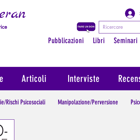
eran
rice
Pubblicazioni
Libri
Seminari
e
Articoli
Interviste
Recens
ie/Rischi Psicosociali
Manipolazione/Perversione
Psic
Trauma
Psicopatologia dell'Autorità
Ritrovare il suo 