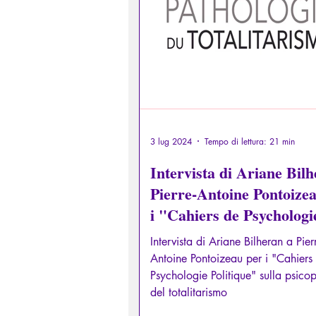
Diritti sessuali/Educazione
Filosofare attraverso i miti greci
3 lug 2024
Tempo di lettura: 21 min
Intervista di Ariane Bil
Pierre-Antoine Pontoize
i "Cahiers de Psychologi
Politique" sulla psicopat
Intervista di Ariane Bilheran a Pier
del totalitarismo
Antoine Pontoizeau per i "Cahiers
Psychologie Politique" sulla psico
del totalitarismo