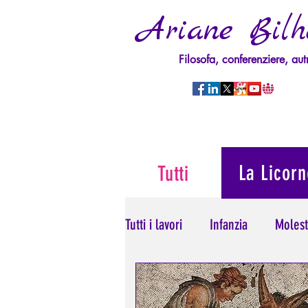
Ariane Bilh
Filosofa, conferenziere, aut
La Licorn
Tutti
Tutti i lavori
Infanzia
Molest
Psicopatologia del Potere