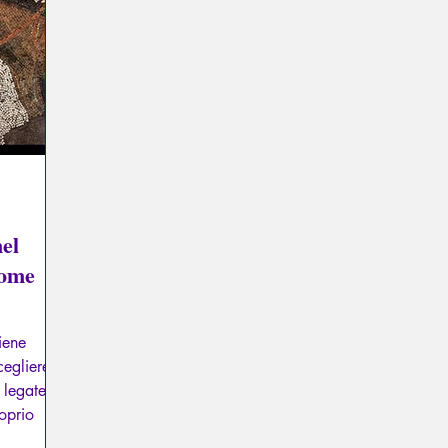
Psicopatologia del Totalitarismo
Mitologia - Sapere degli A
La Licorne
La Lucarne
Articoli
Interviews
el
come
viene
cegliere
 legate e
roprio