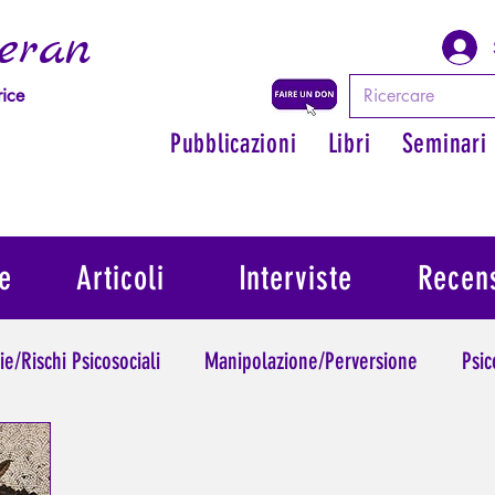
eran
rice
Pubblicazioni
Libri
Seminari
e
Articoli
Interviste
Recens
ie/Rischi Psicosociali
Manipolazione/Perversione
Psic
Trauma
Psicopatologia dell'Autorità
Ritrovare il suo 