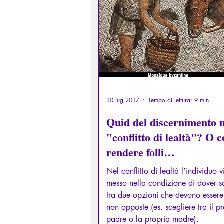
Diritti sessuali/Educazione
Filosofare attraverso i miti greci
30 lug 2017
Tempo di lettura: 9 min
Quid del discernimento n
"conflitto di lealtà"? O 
rendere folli…
Nel conflitto di lealtà l’individuo 
messo nella condizione di dover s
tra due opzioni che devono essere
non opposte (es. scegliere tra il p
padre o la propria madre).