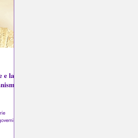
Psicopatologia del Totalitarismo
Mitologia - Sapere degli A
La Licorne
La Lucarne
Articoli
Interviews
e e la
anismi
rie
governi