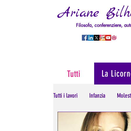
Ariane Bilh
Filosofa, conferenziere, aut
La Licorn
Tutti
Tutti i lavori
Infanzia
Molest
Psicopatologia del Potere