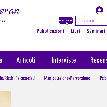
eran
rice
Pubblicazioni
Libri
Seminari
e
Articoli
Interviste
Recens
ie/Rischi Psicosociali
Manipolazione/Perversione
Psic
Trauma
Psicopatologia dell'Autorità
Ritrovare il suo 