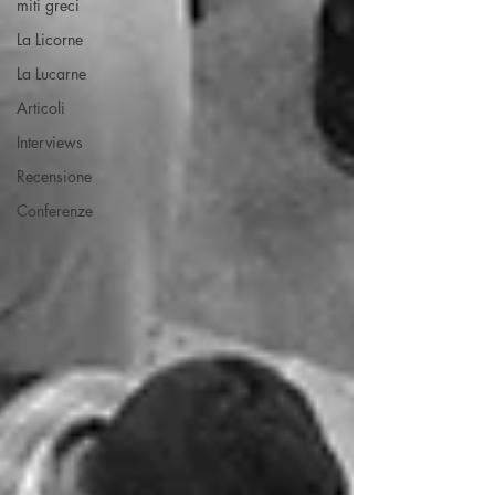
miti greci
La Licorne
La Lucarne
Articoli
Interviews
Recensione
Conferenze