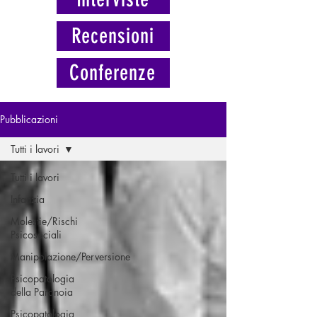
Recensioni
Conferenze
Pubblicazioni
Tutti i lavori
Tutti i lavori
Infanzia
Molestie/Rischi
Psicosociali
Manipolazione/Perversione
Psicopatologia
della Paranoia
Psicopatologia