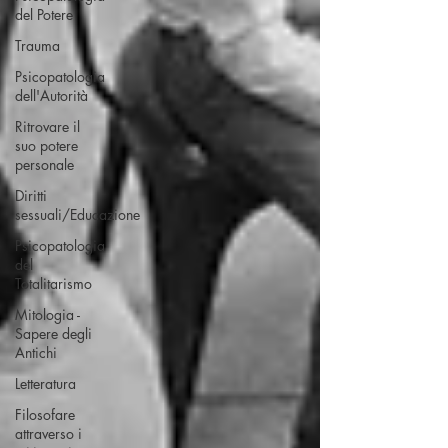
del Potere
Trauma
Psicopatologia
dell'Autorità
Ritrovare il
suo potere
personale
Diritti
sessuali/Educazione
Psicopatologia
del
Totalitarismo
Mitologia -
Sapere degli
Antichi
Letteratura
Filosofare
attraverso i