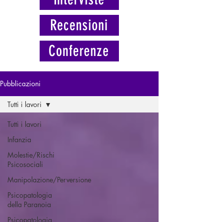
Recensioni
Conferenze
Pubblicazioni
Tutti i lavori
Tutti i lavori
Infanzia
Molestie/Rischi
Psicosociali
Manipolazione/Perversione
Psicopatologia
della Paranoia
Psicopatologia