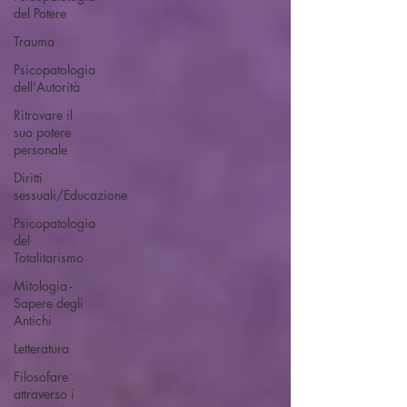
del Potere
Trauma
Psicopatologia
dell'Autorità
Ritrovare il
suo potere
personale
Diritti
sessuali/Educazione
Psicopatologia
del
Totalitarismo
Mitologia -
Sapere degli
Antichi
Letteratura
Filosofare
attraverso i