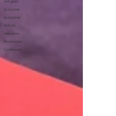
miti greci
La Licorne
La Lucarne
Articoli
Interviews
Recensione
Conferenze