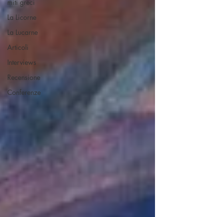
miti greci
La Licorne
La Lucarne
Articoli
Interviews
Recensione
Conferenze