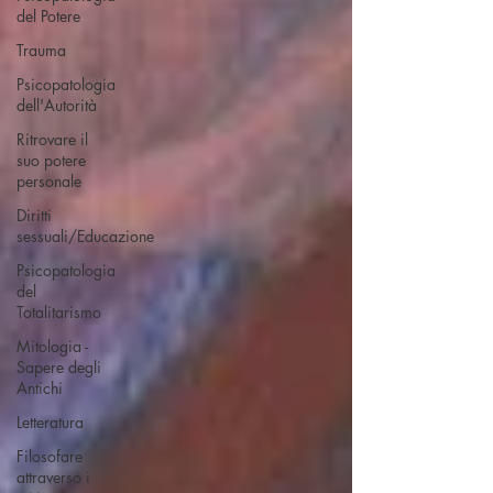
del Potere
Trauma
Psicopatologia
dell'Autorità
Ritrovare il
suo potere
personale
Diritti
sessuali/Educazione
Psicopatologia
del
Totalitarismo
Mitologia -
Sapere degli
Antichi
Letteratura
Filosofare
attraverso i