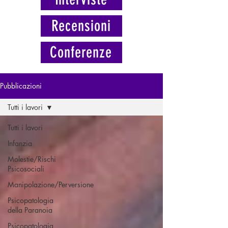
Recensioni
Conferenze
Pubblicazioni
Tutti i lavori
Tutti i lavori
Infanzia
Molestie/Rischi
Psicosociali
Manipolazione/Perversione
Psicopatologia
della Paranoia
Psicopatologia